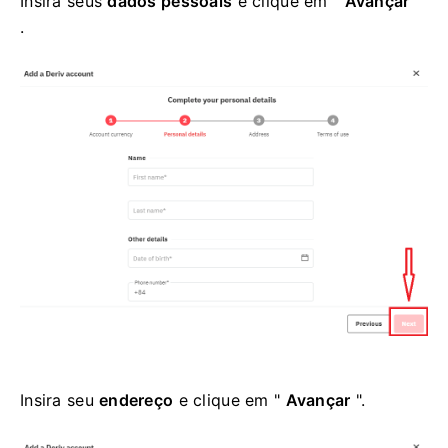
Insira seus
dados pessoais
e clique em "
Avançar
"
.
Insira seu
endereço
e clique em "
Avançar
".