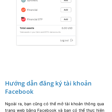
Hướng dẫn đăng ký tài khoản
Facebook
Ngoài ra, bạn cũng có thể mở tài khoản thông qua
trang web bằng Facebook và bạn có thể thực hiện