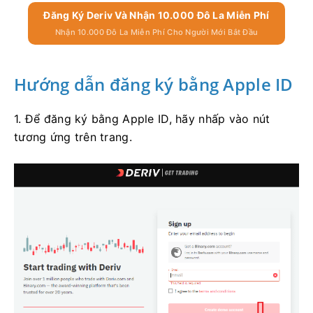
Đăng Ký Deriv Và Nhận 10.000 Đô La Miễn Phí
Nhận 10.000 Đô La Miễn Phí Cho Người Mới Bắt Đầu
Hướng dẫn đăng ký bằng Apple ID
1. Để đăng ký bằng Apple ID, hãy nhấp vào nút
tương ứng trên trang.