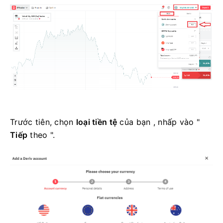
Trước tiên, chọn
loại tiền tệ
của bạn , nhấp vào "
Tiếp
theo ".