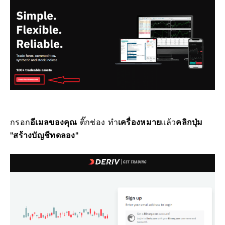
กรอก
อีเมลของคุณ
ติ๊กช่อง ทำ
เครื่องหมาย
แล้ว
คลิกปุ่ม
"สร้างบัญชีทดลอง"