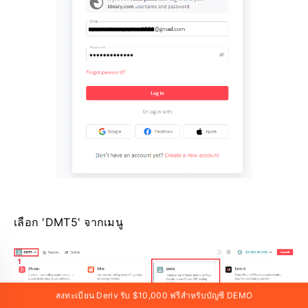
เลือก 'DMT5' จากเมนู
ลงทะเบียน Deriv รับ $10,000 ฟรีสำหรับบัญชี DEMO