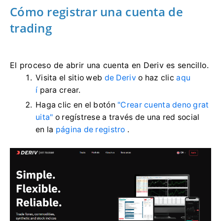
Cómo registrar una cuenta de
trading
El proceso de abrir una cuenta en Deriv es sencillo.
Visita el sitio web
de Deriv
o haz clic
aqu
í
para crear.
Haga clic en el botón
"Crear cuenta deno grat
uita"
o regístrese a través de una red social
en la
página de registro
.