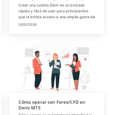
para principiantes
Crear una cuenta Deriv es un proceso
rápido y fácil de usar para principiantes
que le brinda acceso a una amplia gama de
mercados y plataformas comerciales.
05/02/2026
Diseñado pensando en la simplicidad y la
seguridad, Deriv facilita que los nuevos
usuarios se registren, configuren sus
perfiles y comiencen a explorar
oportunidades comerciales. En esta guía
paso a paso, aprenderá cómo crear una
cuenta Deriv, qué información necesita
durante el registro y cómo comenzar con
confianza como principiante.
Cómo operar con Forex/CFD en
Deriv MT5