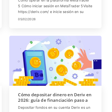
Cómo operar en la plataforma MetaTrader
5 Cómo iniciar sesión en MetaTrader 5Visite
https://deriv.com/ e inicie sesión en su
cuenta Seleccione 'DMT5' en el menú En ...
05/02/2026
Cómo depositar dinero en Deriv en
2026: guía de financiación paso a
paso, tarifas y tiempo de
Depositar fondos en su cuenta Deriv es un
procesamiento