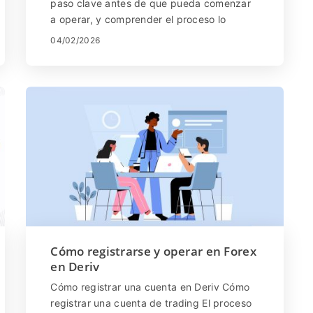
paso clave antes de que pueda comenzar
a operar, y comprender el proceso lo
ayudará a elegir el mejor método para sus
04/02/2026
necesidades. Deriv admite una variedad de
opciones de depósito con diferentes tarifas
y tiempos de procesamiento, lo que le
brinda flexibilidad y conveniencia. En esta
guía paso a paso, aprenderá cómo
depositar fondos en su cuenta Deriv,
explorar los métodos de pago disponibles y
comprender las tarifas asociadas y los
tiempos de procesamiento para que pueda
agregar fondos sin problemas y comenzar
a operar con confianza.
Cómo registrarse y operar en Forex
en Deriv
Cómo registrar una cuenta en Deriv Cómo
registrar una cuenta de trading El proceso