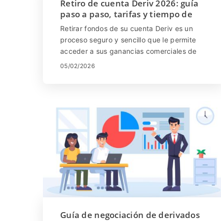
Retiro de cuenta Deriv 2026: guía
paso a paso, tarifas y tiempo de
procesamiento
Retirar fondos de su cuenta Deriv es un
proceso seguro y sencillo que le permite
acceder a sus ganancias comerciales de
manera rápida y eficiente. Deriv admite
05/02/2026
múltiples métodos de pago, cada uno con
sus propias tarifas y tiempos de
procesamiento, lo que le brinda flexibilidad
en la forma de recibir sus fondos. En esta
guía paso a paso, aprenderá cómo solicitar
un retiro de su cuenta Deriv, comprenderá
las tarifas involucradas y obtendrá
expectativas claras sobre los tiempos de
procesamiento para que pueda disfrutar de
sus ganancias con confianza y
tranquilidad.
Guía de negociación de derivados