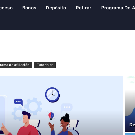
cceso
Bonos
Depósito
Retirar
Programa De Af
rama de afiliación
Tutoriales
De