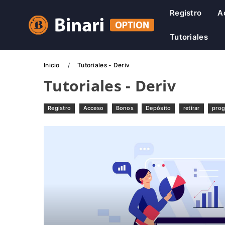
Registro
A
Tutoriales
Inicio
Tutoriales - Deriv
Tutoriales - Deriv
Registro
Acceso
Bonos
Depósito
retirar
prog