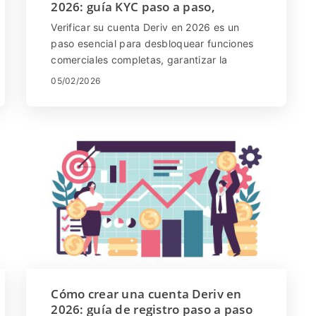
2026: guía KYC paso a paso,
documentos y tiempo de
Verificar su cuenta Deriv en 2026 es un
aprobación
paso esencial para desbloquear funciones
comerciales completas, garantizar la
seguridad de la cuenta y cumplir con los
05/02/2026
requisitos KYC. El proceso de verificación
es sencillo y ayuda a proteger tanto sus
fondos como su información personal. En
esta guía paso a paso, aprenderá cómo
verificar una cuenta de Deriv, qué
documentos se requieren, cuánto tiempo
suele tardar la aprobación y cómo
completar el proceso sin problemas para
que pueda operar con confianza y acceso
ininterrumpido a todos los servicios de
Deriv.
Cómo crear una cuenta Deriv en
2026: guía de registro paso a paso