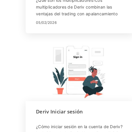
¿Qué son los multiplicadores?Los
multiplicadores de Deriv combinan las
ventajas del trading con apalancamiento
con el riesgo limitado de las opciones. Esto
05/02/2026
significa que, cuando el...
Deriv Iniciar sesión
¿Cómo iniciar sesión en la cuenta de Deriv?