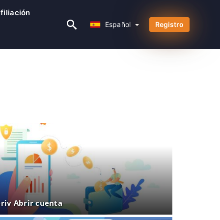
iliación
Español
Español
Registro
riv Abrir cuenta