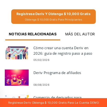
Regístrese Deriv Y Obtenga $ 10,000 Gratis
Obtenga $ 10,000 Gratis Para Principiantes
NOTICIAS RELACIONADAS
MÁS DEL AUTOR
Cómo crear una cuenta Deriv en
2026: guía de registro paso a paso
para principiantes
05/02/2026
Deriv Programa de afiliados
08/08/2026
Comercio de derivados para
principiantes: cómo negociar y
Regístrese Deriv Obtenga $ 10,000 Gratis Para La Cuenta DEMO