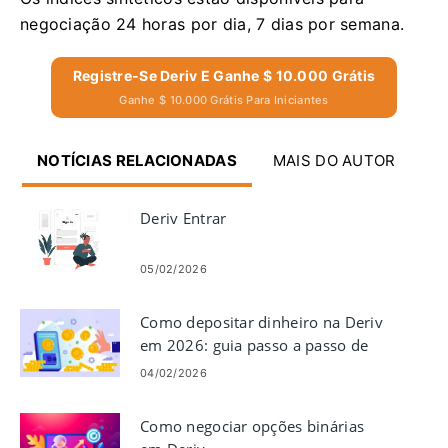
negociação 24 horas por dia, 7 dias por semana.
Registre-Se Deriv E Ganhe $ 10.000 Grátis
Ganhe $ 10.000 Grátis Para Iniciantes
NOTÍCIAS RELACIONADAS
MAIS DO AUTOR
Deriv Entrar
05/02/2026
Como depositar dinheiro na Deriv
em 2026: guia passo a passo de
financiamento, taxas e tempo de
04/02/2026
processamento
Como negociar opções binárias