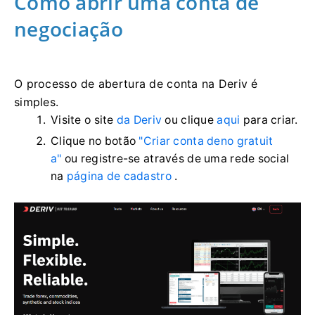
Como abrir uma conta de
negociação
O processo de abertura de conta na Deriv é
simples.
Visite o site
da Deriv
ou clique
aqui
para criar.
Clique no botão
"Criar conta deno gratuit
a"
ou registre-se através de uma rede social
na
página de cadastro
.