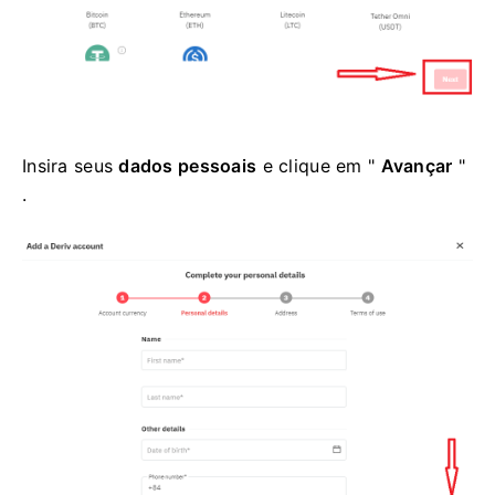
Insira seus
dados pessoais
e clique em "
Avançar
"
.