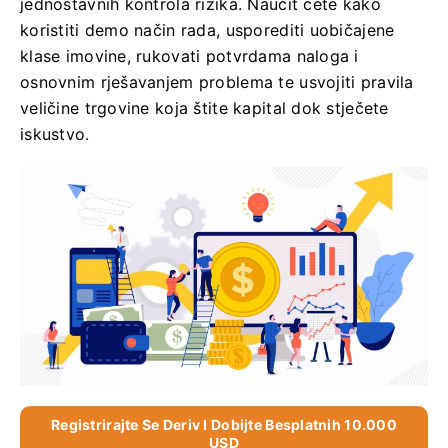
jednostavnih kontrola rizika. Naučit ćete kako
koristiti demo način rada, usporediti uobičajene
klase imovine, rukovati potvrdama naloga i
osnovnim rješavanjem problema te usvojiti pravila
veličine trgovine koja štite kapital dok stječete
iskustvo.
Registrirajte Se Deriv I Dobijte Besplatnih 10.000
USD