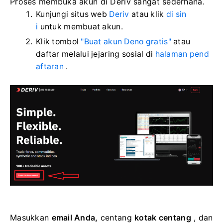
Proses membuka akun di Deriv sangat sederhana.
Kunjungi situs web
Deriv
atau klik
di sin
i
untuk membuat akun.
Klik tombol
"Buat akun Deno gratis"
atau
daftar melalui jejaring sosial di
halaman pend
aftaran
.
Masukkan
email Anda,
centang
kotak centang
, dan