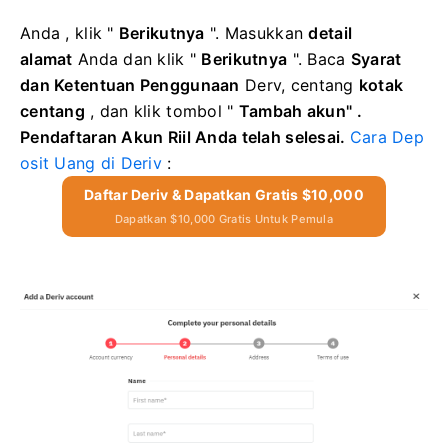
Anda ,
klik "
Berikutnya
". Masukkan
detail
alamat
Anda
dan klik "
Berikutnya
".
Baca
Syarat
dan Ketentuan Penggunaan
Derv, centang
kotak
centang
, dan klik tombol
"
Tambah akun"
.
Pendaftaran Akun Riil Anda telah selesai.
Cara Dep
osit Uang di Deriv
:
Daftar Deriv & Dapatkan Gratis $10,000
Dapatkan $10,000 Gratis Untuk Pemula