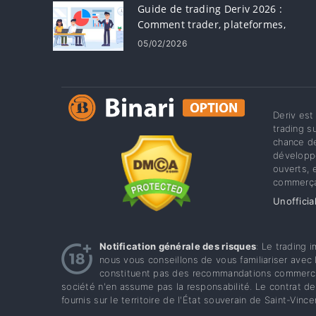
Guide de trading Deriv 2026 :
Comment trader, plateformes,
stratégies et gestion des risques
05/02/2026
Deriv est
trading s
chance de
développe
ouverts, 
commerça
Unofficia
Notification générale des risques
: Le trading 
nous vous conseillons de vous familiariser avec l
constituent pas des recommandations commercia
société n'en assume pas la responsabilité. Le contrat de 
fournis sur le territoire de l'État souverain de Saint-Vin