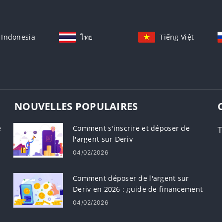
Indonesia
ไทย
Tiếng Việt
NOUVELLES POPULAIRES
e
Comment s'inscrire et déposer de
T
l'argent sur Deriv
04/02/2026
Comment déposer de l'argent sur
Deriv en 2026 : guide de financement
étape par étape, frais et délai de
04/02/2026
traitement