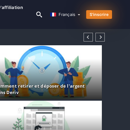
affiliation
Français
Français
S'inscrire
mment retirer et déposer de l'argent
ns Deriv