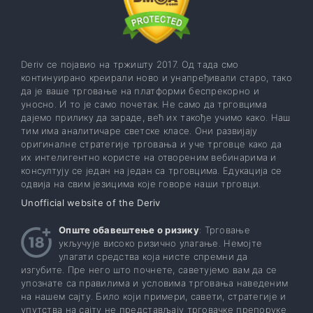
Deriv се појавио на тржишту 2017. Од тада смо
континуирано креирали ново и унапређивали старо, тако
да је ваше трговање на платформи беспрекорно и
уносно. И то је само почетак. Не само да трговцима
дајемо прилику да зараде, већ их такође учимо како. Наш
тим има аналитичаре светске класе. Они развијају
оригиналне стратегије трговања и уче трговце како да
их интелигентно користе на отвореним вебинарима и
консултују се један на један са трговцима. Едукација се
одвија на свим језицима које говоре наши трговци.
Unofficial website of the Deriv
Опште обавештење о ризику
: Трговање
укључује високо ризично улагање. Немојте
улагати средства која нисте спремни да
изгубите. Пре него што почнете, саветујемо вам да се
упознате са правилима и условима трговања наведеним
на нашем сајту. Било који примери, савети, стратегије и
упутства на сајту не представљају трговачке препоруке