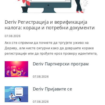
Deriv Регистрација и верификација
налога: кораци и потребни документи
07.08.2026
Ако сте спремни да почнете да тргујете уживо на
Дериву, али нисте сигурни како да довршите кораке
регистрације или да прођете кроз проверу идентитета,
овај водич се фокусира на практичне замке
Deriv Партнерски програм
подешавања и верификације које блокирају приступ.
Пронаћи ћете прихваћене конкретне личне и адресне
документе, уобичајене разлоге због којих пријаве
07.08.2026
одуговлаче, временске оквире за верификацију и брза
решења за одобрење и финансирање вашег налога.
Deriv Пријавите се
Такође указује на изборе типа налога и минималне
захтеве који утичу на приступ трговању како не бисте
неочекивано достигли лимите финансирања или
07.08.2026