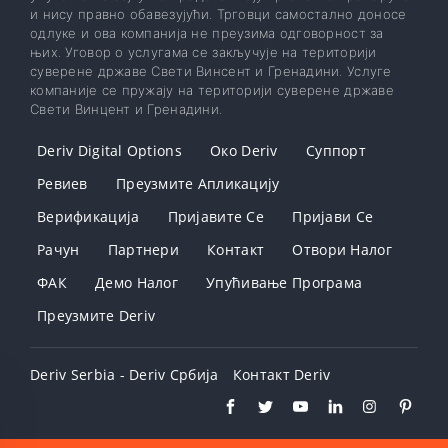
и нису правно обавезујући. Трговци самостално доносе
одлуке и ова компанија не преузима одговорност за
њих. Уговор о услугама се закључује на територији
суверене државе Свети Винсент и Гренадини. Услуге
компаније се пружају на територији суверене државе
Свети Винцент и Гренадини.
Deriv Digital Options
Око Deriv
Суппорт
Ревиев
Преузмите Апликацију
Верификација
Пријавите Се
Пријави Се
Рачун
Партнери
Контакт
Отвори Налог
ФАК
Демо Налог
Упућивање Програма
Преузмите Deriv
Deriv Serbia - Deriv Србија
Контакт Deriv