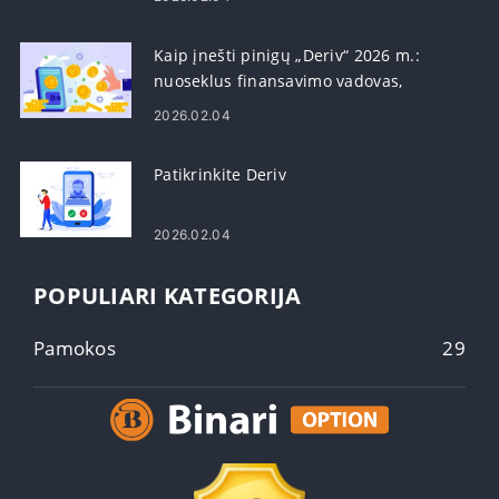
Kaip įnešti pinigų „Deriv“ 2026 m.:
nuoseklus finansavimo vadovas,
mokesčiai ir apdorojimo laikas
2026.02.04
Patikrinkite Deriv
2026.02.04
POPULIARI KATEGORIJA
Pamokos
29