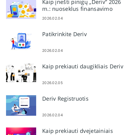
Kaip įnešti pinigų „Deriv“ 2026
m.: nuoseklus finansavimo
vadovas, mokesčiai ir
2026.02.04
apdorojimo laikas
Patikrinkite Deriv
2026.02.04
Kaip prekiauti daugikliais Deriv
2026.02.05
Deriv Registruotis
2026.02.04
Kaip prekiauti dvejetainiais