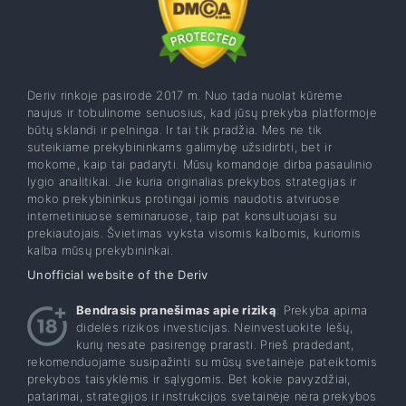
Deriv rinkoje pasirodė 2017 m. Nuo tada nuolat kūrėme
naujus ir tobulinome senuosius, kad jūsų prekyba platformoje
būtų sklandi ir pelninga. Ir tai tik pradžia. Mes ne tik
suteikiame prekybininkams galimybę užsidirbti, bet ir
mokome, kaip tai padaryti. Mūsų komandoje dirba pasaulinio
lygio analitikai. Jie kuria originalias prekybos strategijas ir
moko prekybininkus protingai jomis naudotis atviruose
internetiniuose seminaruose, taip pat konsultuojasi su
prekiautojais. Švietimas vyksta visomis kalbomis, kuriomis
kalba mūsų prekybininkai.
Unofficial website of the Deriv
Bendrasis pranešimas apie riziką
: Prekyba apima
didelės rizikos investicijas. Neinvestuokite lėšų,
kurių nesate pasirengę prarasti. Prieš pradedant,
rekomenduojame susipažinti su mūsų svetainėje pateiktomis
prekybos taisyklėmis ir sąlygomis. Bet kokie pavyzdžiai,
patarimai, strategijos ir instrukcijos svetainėje nėra prekybos