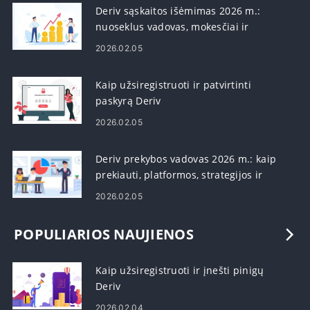
Deriv sąskaitos išėmimas 2026 m.:
nuoseklus vadovas, mokesčiai ir
apdorojimo laikas
2026.02.05
Kaip užsiregistruoti ir patvirtinti
paskyrą Deriv
2026.02.05
Deriv prekybos vadovas 2026 m.: kaip
prekiauti, platformos, strategijos ir
rizikos valdymas
2026.02.05
POPULIARIOS NAUJIENOS
Kaip užsiregistruoti ir įnešti pinigų
Deriv
2026.02.04