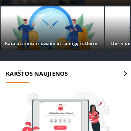
Kaip atsiimti ir užsidirbti pinigų iš Deriv
Deriv de
KARŠTOS NAUJIENOS