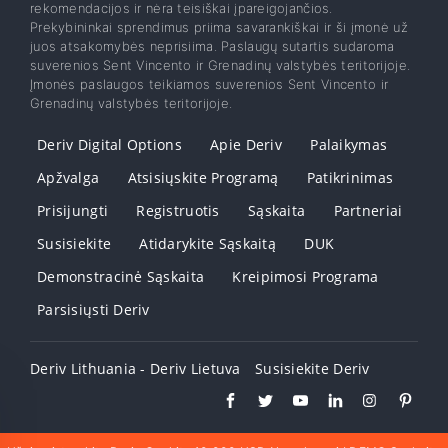
rekomendacijos ir nėra teisiškai įpareigojančios.
Prekybininkai sprendimus priima savarankiškai ir ši įmonė už
juos atsakomybės neprisiima. Paslaugų sutartis sudaroma
suverenios Sent Vincento ir Grenadinų valstybės teritorijoje.
Įmonės paslaugos teikiamos suverenios Sent Vincento ir
Grenadinų valstybės teritorijoje.
Deriv Digital Options
Apie Deriv
Palaikymas
Apžvalga
Atsisiųskite Programą
Patikrinimas
Prisijungti
Registruotis
Sąskaita
Partneriai
Susisiekite
Atidarykite Sąskaitą
DUK
Demonstracinė Sąskaita
Kreipimosi Programa
Parsisiųsti Deriv
Deriv Lithuania - Deriv Lietuva
Susisiekite Deriv