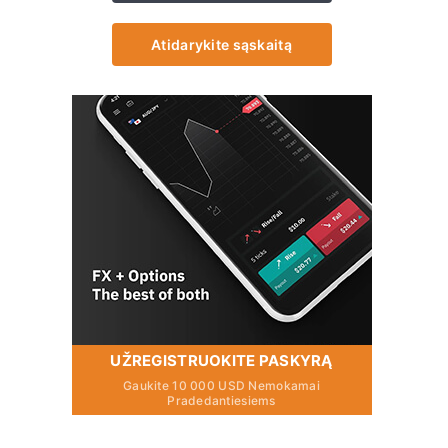
Atidarykite sąskaitą
UŽREGISTRUOKITE PASKYRĄ
Gaukite 10 000 USD Nemokamai
Pradedantiesiems