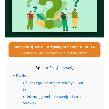
Zarejestruj Deriv I Otrzymaj Za Darmo 10 000 $
Zdobądź 10 000 $ Za Darmo Dla Początkujących
Spis treści
Ukrywać
[
]
Konto
Dlaczego nie mogę założyć kont
a?
Jak mogę zmienić swoje dane os
obowe?