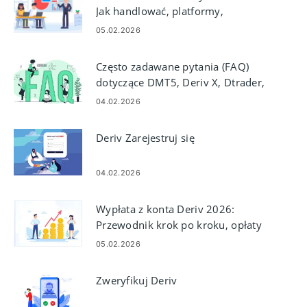
Jak handlować, platformy,
strategie i zarządzanie ryzykiem
05.02.2026
Często zadawane pytania (FAQ)
dotyczące DMT5, Deriv X, Dtrader,
DBot in Deive
04.02.2026
Deriv Zarejestruj się
04.02.2026
Wypłata z konta Deriv 2026:
Przewodnik krok po kroku, opłaty
i czas przetwarzania
05.02.2026
Zweryfikuj Deriv