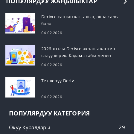
ПОПУЛЯРДУУ ЖАҢЫЛЫКТАР
Derivге кантип катталып, акча салса
болот
04.02.2026
2026-жылы Derivге акчаны кантип
салуу керек: Кадам-этабы менен
каржылоо колдонмосу, жыйымдар
04.02.2026
жана иштетүү убактысы
Текшерүү Deriv
04.02.2026
ПОПУЛЯРДУУ КАТЕГОРИЯ
Окуу Куралдары
29