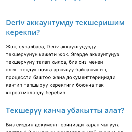
Deriv аккаунтумду текшеришим
керекпи?
Жок, суралбаса, Deriv аккаунтуңузду
текшерүүнүн кажети жок. Эгерде аккаунтуңуз
текшерүүнү талап кылса, биз сиз менен
электрондук почта аркылуу байланышып,
процессти баштоо жана документтериңизди
кантип тапшыруу керектиги боюнча так
көрсөтмөлөрдү беребиз.
Текшерүү канча убакытты алат?
Биз сиздин документтериңизди карап чыгууга