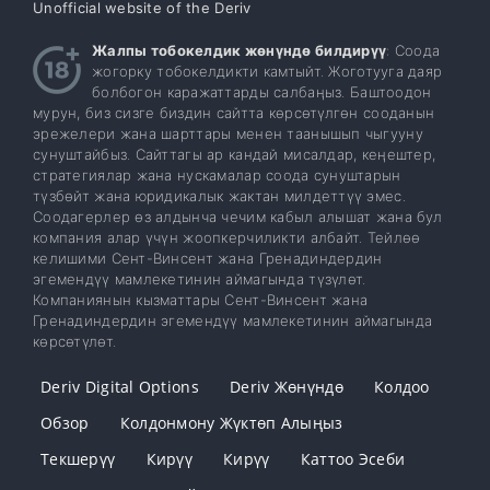
Unofficial website of the Deriv
Жалпы тобокелдик жөнүндө билдирүү
: Соода
жогорку тобокелдикти камтыйт. Жоготууга даяр
болбогон каражаттарды салбаңыз. Баштоодон
мурун, биз сизге биздин сайтта көрсөтүлгөн сооданын
эрежелери жана шарттары менен таанышып чыгууну
сунуштайбыз. Сайттагы ар кандай мисалдар, кеңештер,
стратегиялар жана нускамалар соода сунуштарын
түзбөйт жана юридикалык жактан милдеттүү эмес.
Соодагерлер өз алдынча чечим кабыл алышат жана бул
компания алар үчүн жоопкерчиликти албайт. Тейлөө
келишими Сент-Винсент жана Гренадиндердин
эгемендүү мамлекетинин аймагында түзүлөт.
Компаниянын кызматтары Сент-Винсент жана
Гренадиндердин эгемендүү мамлекетинин аймагында
көрсөтүлөт.
Deriv Digital Options
Deriv Жөнүндө
Колдоо
Обзор
Колдонмону Жүктөп Алыңыз
Текшерүү
Кирүү
Кирүү
Каттоо Эсеби