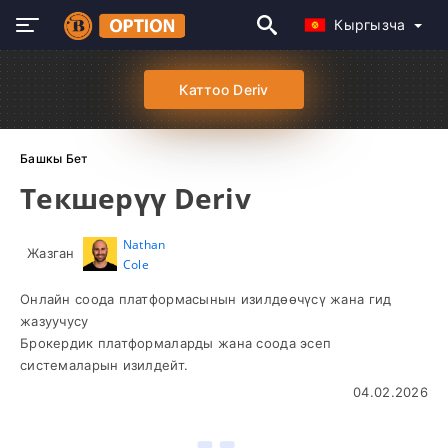
Кыргызча
Каттоо Deriv
Башкы Бет
Текшерүү Deriv
Nathan
Жазган
Cole
Онлайн соода платформасынын изилдөөчүсү жана гид
жазуучусу
Брокердик платформаларды жана соода эсеп
системаларын изилдейт.
04.02.2026