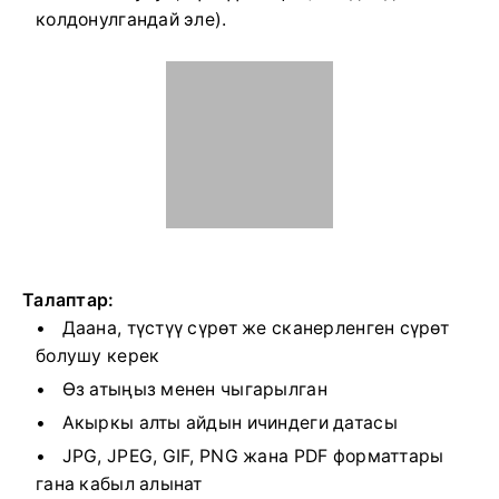
колдонулгандай эле).
Талаптар:
Даана, түстүү сүрөт же сканерленген сүрөт
болушу керек
Өз атыңыз менен чыгарылган
Акыркы алты айдын ичиндеги датасы
JPG, JPEG, GIF, PNG жана PDF форматтары
гана кабыл алынат