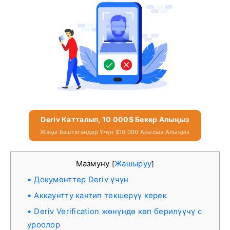
Deriv Катталып, 10 000$ Бекер Алыңыз
Жаңы Баштагандар Үчүн $10,000 Акысыз Алыңыз
Мазмуну
Жашыруу
[
]
Документтер Deriv үчүн
Аккаунтту кантип текшерүү керек
Deriv Verification жөнүндө көп берилүүчү с
уроолор