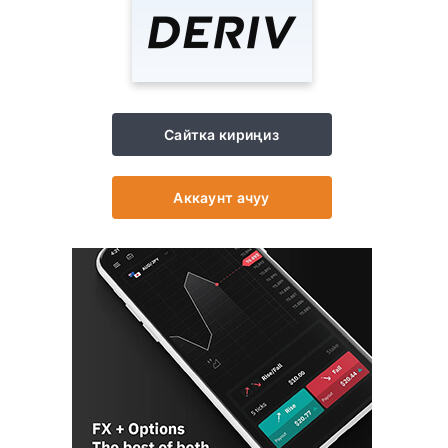
Сайтка кириңиз
Аккаунт ачуу