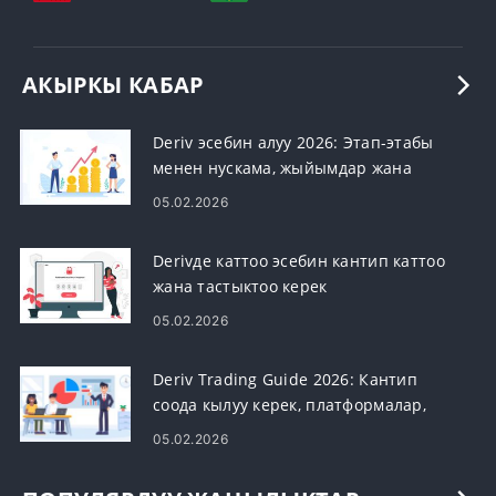
АКЫРКЫ КАБАР
Deriv эсебин алуу 2026: Этап-этабы
менен нускама, жыйымдар жана
иштетүү убактысы
05.02.2026
Derivде каттоо эсебин кантип каттоо
жана тастыктоо керек
05.02.2026
Deriv Trading Guide 2026: Кантип
соода кылуу керек, платформалар,
стратегиялар жана тобокелдиктерди
05.02.2026
башкаруу