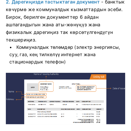
2. Дарегиңизди тастыктаган документ
- банктык
көчүрмө же коммуналдык кызматтардын эсеби.
Бирок, берилген документтер 6 айдан
ашпагандыгын жана аты-жөнүңүз жана
физикалык дарегиңиз так көрсөтүлгөндүгүн
текшериңиз.
Коммуналдык төлөмдөр (электр энергиясы,
суу, газ, кең тилкелүү интернет жана
стационардык телефон)