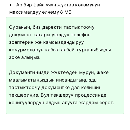
Ар бир файл үчүн жүктөө көлөмүнүн
максималдуу өлчөмү 8 МБ
Сураныч, биз даректи тастыктоочу
документ катары уюлдук телефон
эсептерин же камсыздандыруу
көчүрмөлөрүн кабыл албай турганыбызды
эске алыңыз.
Документиңизди жүктөөдөн мурун, жеке
маалыматыңыздын инсандыгыңызды
тастыктоочу документке дал келишин
текшериңиз. Бул текшерүү процессинде
кечигүүлөрдүн алдын алууга жардам берет.