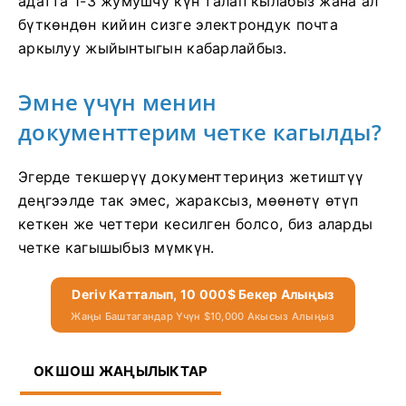
адатта 1-3 жумушчу күн талап кылабыз жана ал
бүткөндөн кийин сизге электрондук почта
аркылуу жыйынтыгын кабарлайбыз.
Эмне үчүн менин
документтерим четке кагылды?
Эгерде текшерүү документтериңиз жетиштүү
деңгээлде так эмес, жараксыз, мөөнөтү өтүп
кеткен же четтери кесилген болсо, биз аларды
четке кагышыбыз мүмкүн.
Deriv Катталып, 10 000$ Бекер Алыңыз
Жаңы Баштагандар Үчүн $10,000 Акысыз Алыңыз
ОКШОШ ЖАҢЫЛЫКТАР