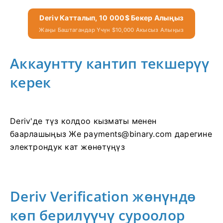
Deriv Катталып, 10 000$ Бекер Алыңыз
Жаңы Баштагандар Үчүн $10,000 Акысыз Алыңыз
Аккаунтту кантип текшерүү
керек
Deriv'де түз колдоо кызматы менен
баарлашыңыз Же
payments@binary.com
дарегине
электрондук кат жөнөтүңүз
Deriv Verification жөнүндө
көп берилүүчү суроолор