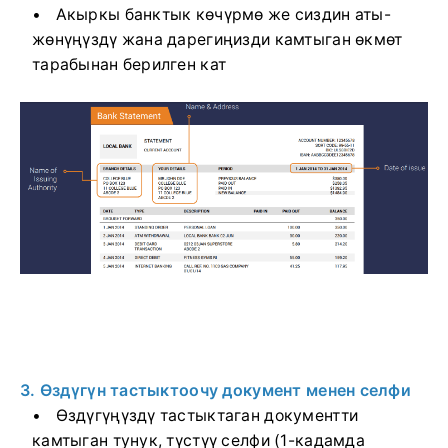
Акыркы банктык көчүрмө же сиздин аты-
жөнүңүздү жана дарегиңизди камтыган өкмөт
тарабынан берилген кат
3. Өздүгүн тастыктоочу документ менен селфи
Өздүгүңүздү тастыктаган документти
камтыган тунук, түстүү селфи (1-кадамда