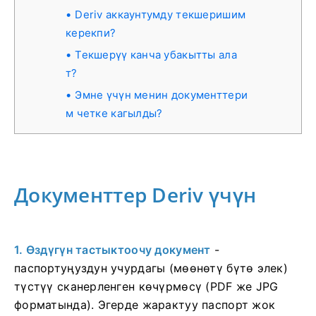
Deriv аккаунтумду текшеришим
керекпи?
Текшерүү канча убакытты ала
т?
Эмне үчүн менин документтери
м четке кагылды?
Документтер Deriv үчүн
1. Өздүгүн тастыктоочу документ
-
паспортуңуздун учурдагы (мөөнөтү бүтө элек)
түстүү сканерленген көчүрмөсү (PDF же JPG
форматында). Эгерде жарактуу паспорт жок