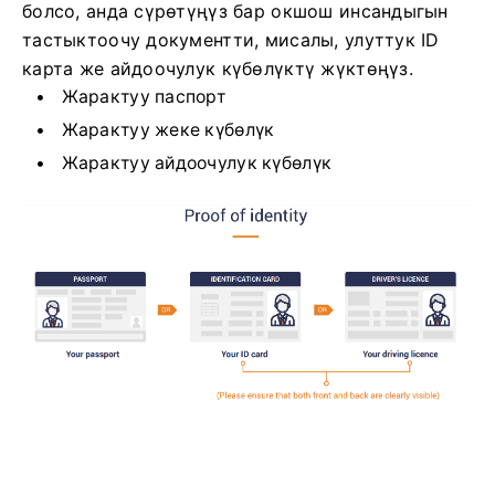
болсо, анда сүрөтүңүз бар окшош инсандыгын
тастыктоочу документти, мисалы, улуттук ID
карта же айдоочулук күбөлүктү жүктөңүз.
Жарактуу паспорт
Жарактуу жеке күбөлүк
Жарактуу айдоочулук күбөлүк