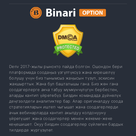
Deriv 2017-жылы рынокто пайда болгон. Ошондон бери
платформада соодаңыз үзгүлтүксүз жана кирешелүү
болушу үчүн биз тынымсыз жаңысын түзүп, эскисин
жакшырттык. Жана бул башталышы гана. Биз жөн гана
соодагерлерге акча табуу мүмкүнчүлүгүн бербестен,
аларды кантип үйрөтөбүз. Биздин командада дүйнөлүк
деңгээлдеги аналитиктер бар. Алар оригиналдуу соода
стратегияларын иштеп чыгышат жана соодагерлерди
ачык вебинарларда кантип акылдуу колдонууну
үйрөтүшөт жана соодагерлер менен жекеме-жеке
кеңешишет. Окуу биздин соодагерлер сүйлөгөн бардык
тилдерде жүргүзүлөт.