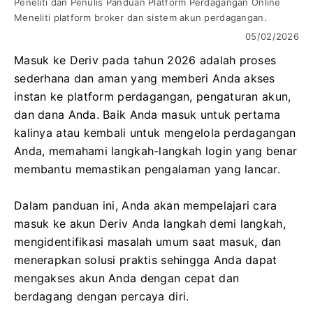
Peneliti dan Penulis Panduan Platform Perdagangan Online
Meneliti platform broker dan sistem akun perdagangan.
05/02/2026
Masuk ke Deriv pada tahun 2026 adalah proses
sederhana dan aman yang memberi Anda akses
instan ke platform perdagangan, pengaturan akun,
dan dana Anda. Baik Anda masuk untuk pertama
kalinya atau kembali untuk mengelola perdagangan
Anda, memahami langkah-langkah login yang benar
membantu memastikan pengalaman yang lancar.
Dalam panduan ini, Anda akan mempelajari cara
masuk ke akun Deriv Anda langkah demi langkah,
mengidentifikasi masalah umum saat masuk, dan
menerapkan solusi praktis sehingga Anda dapat
mengakses akun Anda dengan cepat dan
berdagang dengan percaya diri.