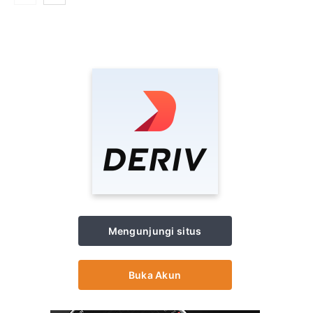
Mengunjungi situs
Buka Akun