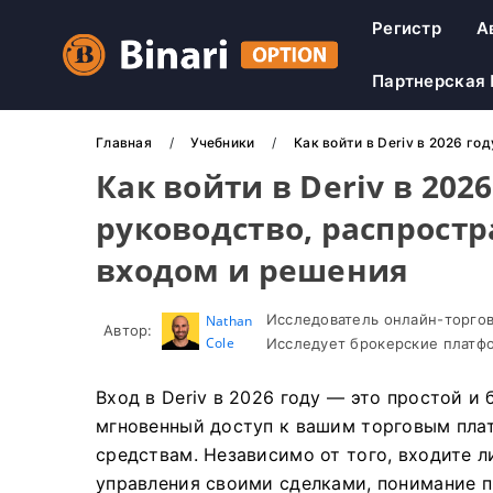
Регистр
А
Партнерская
Главная
Учебники
Как войти в Deriv в 2026 го
Как войти в Deriv в 202
руководство, распрост
входом и решения
Исследователь онлайн-торгов
Nathan
Автор:
Cole
Исследует брокерские платфо
Вход в Deriv в 2026 году — это простой и
мгновенный доступ к вашим торговым пла
средствам. Независимо от того, входите л
управления своими сделками, понимание п