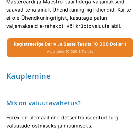
Mastercardi ja Maestro kaartidega väljamakseid
saavad teha ainult Ühendkuningriigi kliendid. Kui te
ei ole Ühendkuningriigist, kasutage palun
väljamakseid e-rahakoti või krüptovaluuta abil.
Registreerige Deriv Ja Saate Tasuta 10 000 Dollarit
Algajatele 10 000 $ Tasuta
Kauplemine
Mis on valuutavahetus?
Forex on ülemaailmne detsentraliseeritud turg
valuutade ostmiseks ja müümiseks.