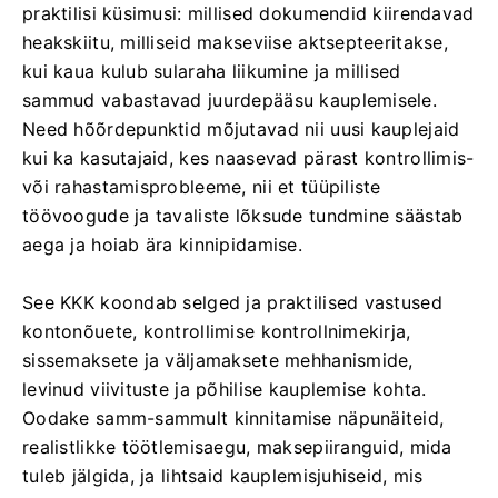
praktilisi küsimusi: millised dokumendid kiirendavad
heakskiitu, milliseid makseviise aktsepteeritakse,
kui kaua kulub sularaha liikumine ja millised
sammud vabastavad juurdepääsu kauplemisele.
Need hõõrdepunktid mõjutavad nii uusi kauplejaid
kui ka kasutajaid, kes naasevad pärast kontrollimis-
või rahastamisprobleeme, nii et tüüpiliste
töövoogude ja tavaliste lõksude tundmine säästab
aega ja hoiab ära kinnipidamise.
See KKK koondab selged ja praktilised vastused
kontonõuete, kontrollimise kontrollnimekirja,
sissemaksete ja väljamaksete mehhanismide,
levinud viivituste ja põhilise kauplemise kohta.
Oodake samm-sammult kinnitamise näpunäiteid,
realistlikke töötlemisaegu, maksepiiranguid, mida
tuleb jälgida, ja lihtsaid kauplemisjuhiseid, mis