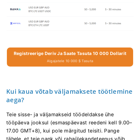
Registreerige Deriv Ja Saate Tasuta 10 000 Dollarit
Algajatele 10 000 $ Tasuta
Kui kaua võtab väljamaksete töötlemine
aega?
Teie sisse- ja väljamakseid töödeldakse ühe
tööpäeva jooksul (esmaspäevast reedeni kell 9.00–
17.00 GMT+8), kui pole märgitud teisiti. Pange
tähele, et teie pank või rahaülekandeteenus võib