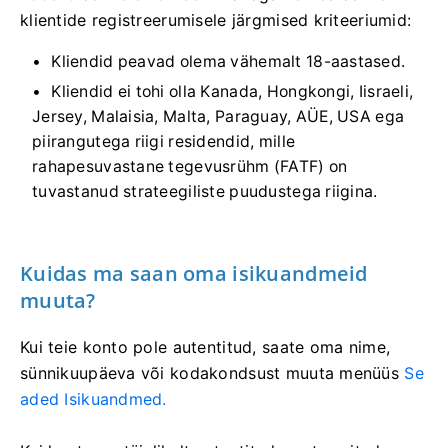
klientide registreerumisele järgmised kriteeriumid:
Kliendid peavad olema vähemalt 18-aastased.
Kliendid ei tohi olla Kanada, Hongkongi, Iisraeli,
Jersey, Malaisia, Malta, Paraguay, AÜE, USA ega
piirangutega riigi residendid, mille
rahapesuvastane tegevusrühm (FATF) on
tuvastanud strateegiliste puudustega riigina.
Kuidas ma saan oma isikuandmeid
muuta?
Kui teie konto pole autentitud, saate oma nime,
sünnikuupäeva või kodakondsust muuta menüüs
Se
aded Isikuandmed.