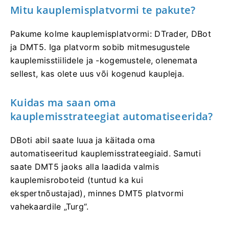
Mitu kauplemisplatvormi te pakute?
Pakume kolme kauplemisplatvormi: DTrader, DBot
ja DMT5. Iga platvorm sobib mitmesugustele
kauplemisstiilidele ja -kogemustele, olenemata
sellest, kas olete uus või kogenud kaupleja.
Kuidas ma saan oma
kauplemisstrateegiat automatiseerida?
DBoti abil saate luua ja käitada oma
automatiseeritud kauplemisstrateegiaid. Samuti
saate DMT5 jaoks alla laadida valmis
kauplemisroboteid (tuntud ka kui
ekspertnõustajad), minnes DMT5 platvormi
vahekaardile „Turg“.