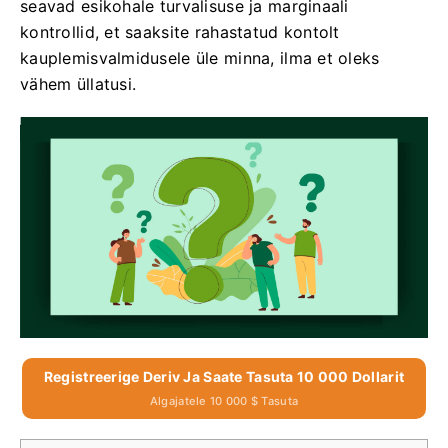
seavad esikohale turvalisuse ja marginaali
kontrollid, et saaksite rahastatud kontolt
kauplemisvalmidusele üle minna, ilma et oleks
vähem üllatusi.
Registreerige Deriv Ja Saate Tasuta 10 000 Dollarit
Algajatele 10 000 $ Tasuta