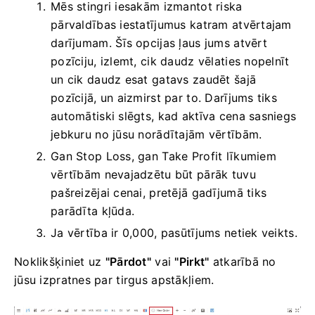
Mēs stingri iesakām izmantot riska
pārvaldības iestatījumus katram atvērtajam
darījumam. Šīs opcijas ļaus jums atvērt
pozīciju, izlemt, cik daudz vēlaties nopelnīt
un cik daudz esat gatavs zaudēt šajā
pozīcijā, un aizmirst par to. Darījums tiks
automātiski slēgts, kad aktīva cena sasniegs
jebkuru no jūsu norādītajām vērtībām.
Gan Stop Loss, gan Take Profit līkumiem
vērtībām nevajadzētu būt pārāk tuvu
pašreizējai cenai, pretējā gadījumā tiks
parādīta kļūda.
Ja vērtība ir 0,000, pasūtījums netiek veikts.
Noklikšķiniet uz
"Pārdot"
vai
"Pirkt"
atkarībā no
jūsu izpratnes par tirgus apstākļiem.