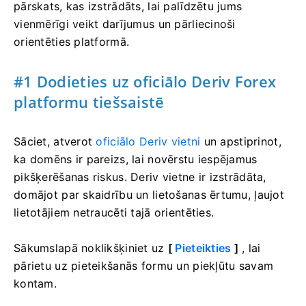
pārskats, kas izstrādāts, lai palīdzētu jums
vienmērīgi veikt darījumus un pārliecinoši
orientēties platformā.
#1 Dodieties uz oficiālo Deriv Forex
platformu tiešsaistē
Sāciet, atverot
oficiālo Deriv vietni
un apstiprinot,
ka domēns ir pareizs, lai novērstu iespējamus
pikšķerēšanas riskus. Deriv vietne ir izstrādāta,
domājot par skaidrību un lietošanas ērtumu, ļaujot
lietotājiem netraucēti tajā orientēties.
Sākumslapā noklikšķiniet uz
[
Pieteikties
]
, lai
pārietu uz pieteikšanās formu un piekļūtu savam
kontam.