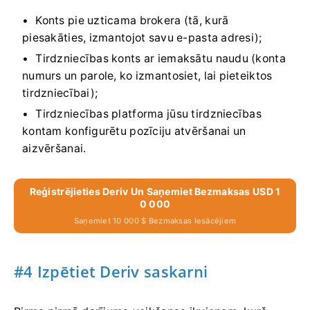
Konts pie uzticama brokera (tā, kurā
piesakāties, izmantojot savu e-pasta adresi);
Tirdzniecības konts ar iemaksātu naudu (konta
numurs un parole, ko izmantosiet, lai pieteiktos
tirdzniecībai);
Tirdzniecības platforma jūsu tirdzniecības
kontam konfigurētu pozīciju atvēršanai un
aizvēršanai.
Reģistrējieties Deriv Un Saņemiet Bezmaksas USD 1
0 000
Saņemiet 10 000 $ Bezmaksas Iesācējiem
#4 Izpētiet Deriv saskarni