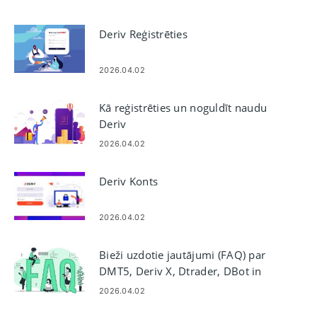
Deriv Reģistrēties
2026.04.02
Kā reģistrēties un noguldīt naudu
Deriv
2026.04.02
Deriv Konts
2026.04.02
Bieži uzdotie jautājumi (FAQ) par
DMT5, Deriv X, Dtrader, DBot in
Derive
2026.04.02