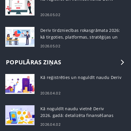
2026.05.02
Deriv tirdzniecības rokasgrāmata 2026:
kā tirgoties, platformas, stratēģijas un
riska pārvaldība
2026.05.02
POPULĀRAS ZIŅAS
Kā reģistrēties un noguldīt naudu Deriv
2026.04.02
Kā noguldīt naudu vietnē Deriv
2026. gadā: detalizēta finansēšanas
rokasgrāmata, maksas un apstrādes
2026.04.02
laiks