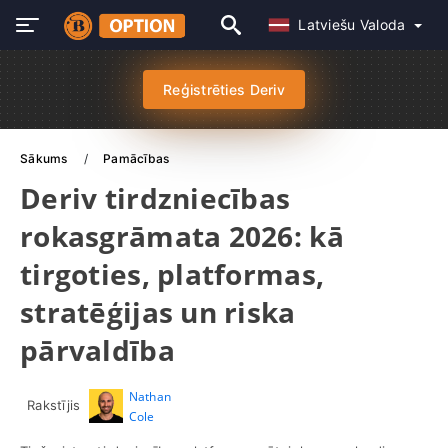
Latviešu Valoda
Reģistrēties Deriv
Sākums
Pamācības
Deriv tirdzniecības
rokasgrāmata 2026: kā
tirgoties, platformas,
stratēģijas un riska
pārvaldība
Nathan
Rakstījis
Cole