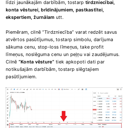
līdzi jaunākajām darbībām, tostarp
tirdzniecībai,
konta vēsturei, brīdinājumiem, pastkastītei,
ekspertiem, žurnālam
utt.
Piemēram, cilnē “Tirdzniecība” varat redzēt savus
atvērtos pasūtījumus, tostarp simbolu, darījuma
sākuma cenu, stop-loss līmeņus, take profit
līmeņus, noslēguma cenu un peļņu vai zaudējumus.
Cilnē
“Konta vēsture”
tiek apkopoti dati par
notikušajām darbībām, tostarp slēgtajiem
pasūtījumiem.