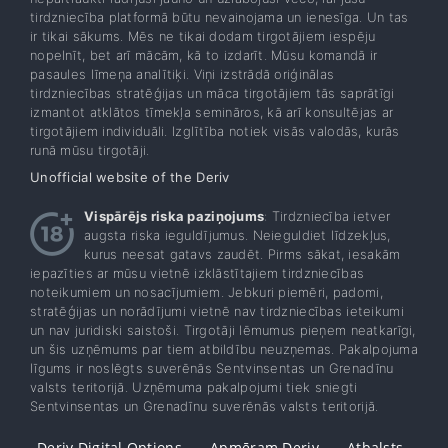
tirdzniecība platformā būtu nevainojama un ienesīga. Un tas
ir tikai sākums. Mēs ne tikai dodam tirgotājiem iespēju
nopelnīt, bet arī mācām, kā to izdarīt. Mūsu komandā ir
pasaules līmeņa analītiķi. Viņi izstrādā oriģinālas
tirdzniecības stratēģijas un māca tirgotājiem tās saprātīgi
izmantot atklātos tīmekļa semināros, kā arī konsultējas ar
tirgotājiem individuāli. Izglītība notiek visās valodās, kurās
runā mūsu tirgotāji.
Unofficial website of the Deriv
Vispārējs riska paziņojums
: Tirdzniecība ietver
augsta riska ieguldījumus. Neieguldiet līdzekļus,
kurus neesat gatavs zaudēt. Pirms sākat, iesakām
iepazīties ar mūsu vietnē izklāstītajiem tirdzniecības
noteikumiem un nosacījumiem. Jebkuri piemēri, padomi,
stratēģijas un norādījumi vietnē nav tirdzniecības ieteikumi
un nav juridiski saistoši. Tirgotāji lēmumus pieņem neatkarīgi,
un šis uzņēmums par tiem atbildību neuzņemas. Pakalpojuma
līgums ir noslēgts suverēnās Sentvinsentas un Grenadīnu
valsts teritorijā. Uzņēmuma pakalpojumi tiek sniegti
Sentvinsentas un Grenadīnu suverēnās valsts teritorijā.
Deriv Digital Options
Apmēram Deriv
Atbalsts