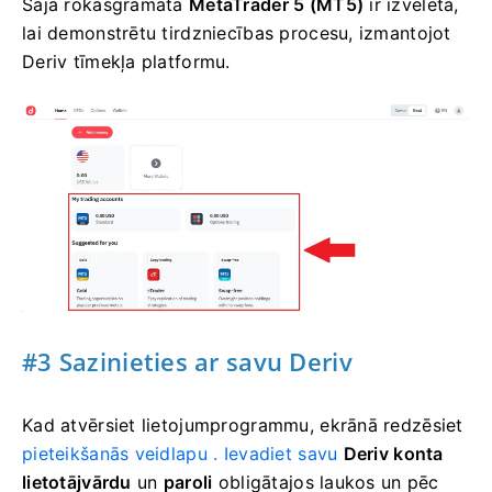
Šajā rokasgrāmatā
MetaTrader 5 (MT5)
ir izvēlēta,
lai demonstrētu tirdzniecības procesu, izmantojot
Deriv tīmekļa platformu.
#3 Sazinieties ar savu Deriv
Kad atvērsiet lietojumprogrammu, ekrānā
redzēsiet
pieteikšanās veidlapu . Ievadiet savu
Deriv
konta
lietotājvārdu
un
paroli
obligātajos laukos un pēc