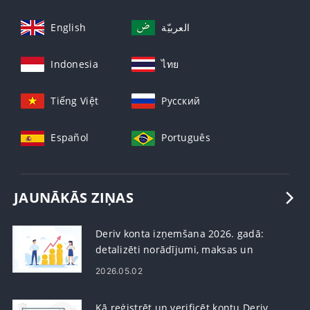
English
العربيّة
Indonesia
ไทย
Tiếng Việt
Русский
Español
Português
JAUNĀKĀS ZIŅAS
Deriv konta izņemšana 2026. gadā:
detalizēti norādījumi, maksas un
apstrādes laiks
2026.05.02
Kā reģistrēt un verificēt kontu Deriv