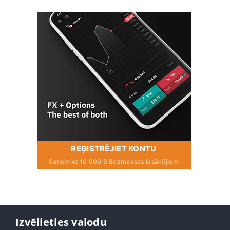
REĢISTRĒJIET KONTU
Saņemiet 10 000 $ Bezmaksas Iesācējiem
Izvēlieties valodu