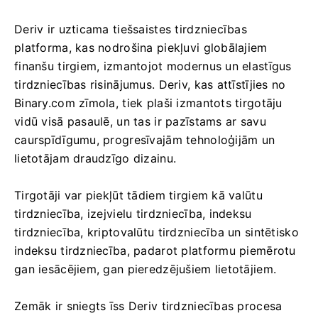
Deriv ir uzticama tiešsaistes tirdzniecības
platforma, kas nodrošina piekļuvi globālajiem
finanšu tirgiem, izmantojot modernus un elastīgus
tirdzniecības risinājumus. Deriv, kas attīstījies no
Binary.com zīmola, tiek plaši izmantots tirgotāju
vidū visā pasaulē, un tas ir pazīstams ar savu
caurspīdīgumu, progresīvajām tehnoloģijām un
lietotājam draudzīgo dizainu.
Tirgotāji var piekļūt tādiem tirgiem kā valūtu
tirdzniecība, izejvielu tirdzniecība, indeksu
tirdzniecība, kriptovalūtu tirdzniecība un sintētisko
indeksu tirdzniecība, padarot platformu piemērotu
gan iesācējiem, gan pieredzējušiem lietotājiem.
Zemāk ir sniegts īss Deriv tirdzniecības procesa