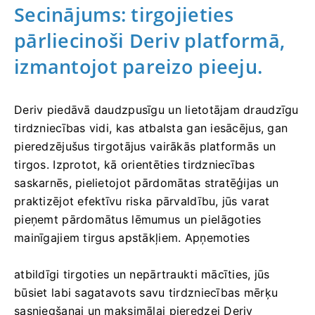
Secinājums: tirgojieties
pārliecinoši Deriv platformā,
izmantojot pareizo pieeju.
Deriv piedāvā daudzpusīgu un lietotājam draudzīgu
tirdzniecības vidi, kas atbalsta gan iesācējus, gan
pieredzējušus tirgotājus vairākās platformās un
tirgos. Izprotot, kā orientēties tirdzniecības
saskarnēs, pielietojot pārdomātas stratēģijas un
praktizējot efektīvu riska pārvaldību, jūs varat
pieņemt pārdomātus lēmumus un pielāgoties
mainīgajiem tirgus apstākļiem. Apņemoties
atbildīgi tirgoties un nepārtraukti mācīties, jūs
būsiet labi sagatavots savu tirdzniecības mērķu
sasniegšanai un maksimālai pieredzei Deriv