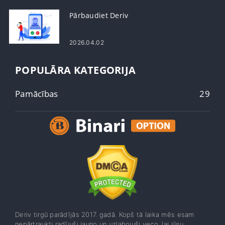
Pārbaudiet Deriv
2026.04.02
POPULĀRA KATEGORIJA
Pamācības
29
Deriv tirgū parādījās 2017. gadā. Kopš tā laika mēs esam
nepārtraukti radījuši jauno un uzlabojuši veco, lai jūsu