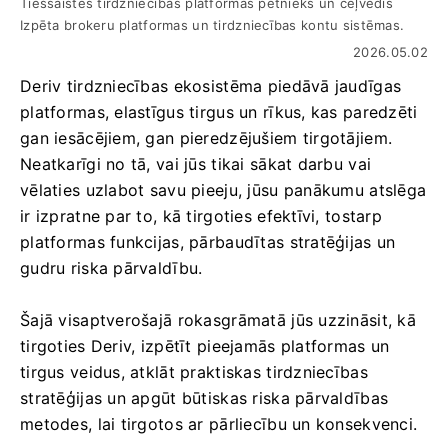
Tiešsaistes tirdzniecības platformas pētnieks un ceļvedis
Izpēta brokeru platformas un tirdzniecības kontu sistēmas.
2026.05.02
Deriv tirdzniecības ekosistēma piedāvā jaudīgas
platformas, elastīgus tirgus un rīkus, kas paredzēti
gan iesācējiem, gan pieredzējušiem tirgotājiem.
Neatkarīgi no tā, vai jūs tikai sākat darbu vai
vēlaties uzlabot savu pieeju, jūsu panākumu atslēga
ir izpratne par to, kā tirgoties efektīvi, tostarp
platformas funkcijas, pārbaudītas stratēģijas un
gudru riska pārvaldību.
Šajā visaptverošajā rokasgrāmatā jūs uzzināsit, kā
tirgoties Deriv, izpētīt pieejamās platformas un
tirgus veidus, atklāt praktiskas tirdzniecības
stratēģijas un apgūt būtiskas riska pārvaldības
metodes, lai tirgotos ar pārliecību un konsekvenci.