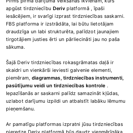
Pirms pirmā darījuma veikšanas ikvienam, kurš
apgūst tirdzniecību
Deriv
platformā , īpaši
iesācējiem, ir svarīgi izprast tirdzniecības saskarni.
FBS platforma ir izstrādāta, lai būtu lietotājam
draudzīga un labi strukturēta, palīdzot jaunajiem
tirgotājiem justies ērti un pārliecināti jau no paša
sākuma.
Šajā Deriv tirdzniecības rokasgrāmatas daļā ir
skaidri un vienkārši ieviesti galvenie elementi,
piemēram,
diagrammas, tirdzniecības instrumenti,
pasūtījumu veidi un tirdzniecības kontrole
.
Iepazīšanās ar saskarni palīdz samazināt kļūdas,
uzlabot darījumu izpildi un atbalstīt labāku lēmumu
pieņemšanu.
Ar pamatīgu platformas izpratni jūsu tirdzniecības
pieredze Deriv platformā būs daudz vienmērīgāka