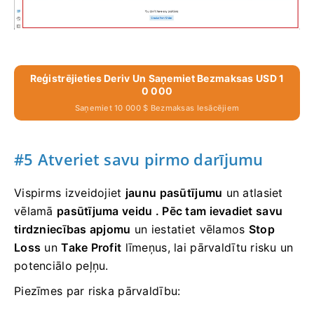
Reģistrējieties Deriv Un Saņemiet Bezmaksas USD 1
0 000
Saņemiet 10 000 $ Bezmaksas Iesācējiem
#5 Atveriet savu pirmo darījumu
Vispirms izveidojiet
jaunu pasūtījumu
un atlasiet
vēlamā
pasūtījuma veidu . Pēc tam ievadiet savu
tirdzniecības apjomu
un iestatiet vēlamos
Stop
Loss
un
Take Profit
līmeņus, lai pārvaldītu risku un
potenciālo peļņu.
Piezīmes par riska pārvaldību: