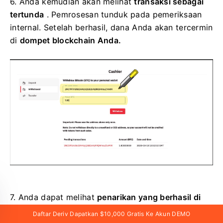
6.
Anda kemudian akan melihat
transaksi sebagai
tertunda
. Pemrosesan tunduk pada pemeriksaan
internal. Setelah berhasil, dana Anda akan tercermin
di
dompet blockchain Anda.
7.
Anda dapat melihat
penarikan yang berhasil di
laporan akun Deriv Anda.
Daftar Deriv Dapatkan $10,000 Gratis Ke Akun DEMO