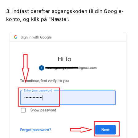
3. Indtast derefter adgangskoden til din Google-
konto, og klik på "Næste".