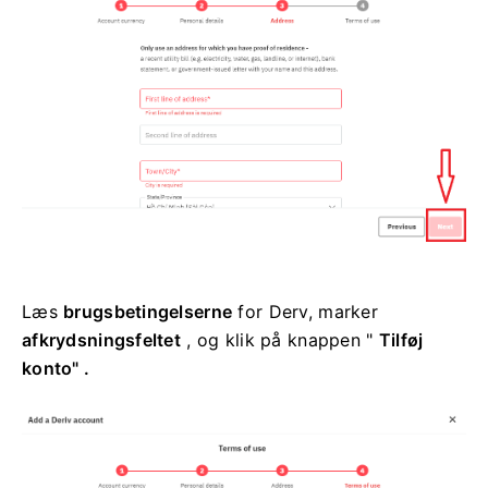
Læs
brugsbetingelserne
for Derv, marker
afkrydsningsfeltet
, og klik på knappen
"
Tilføj
konto" .