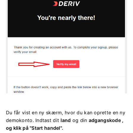
Du får vist en ny skærm, hvor du kan oprette en ny
demokonto. Indtast dit
land
og
din
adgangskode ,
og
klik på "Start handel".