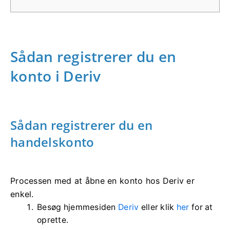
Sådan registrerer du en
konto i Deriv
Sådan registrerer du en
handelskonto
Processen med at åbne en konto hos Deriv er
enkel.
Besøg hjemmesiden
Deriv
eller klik
her
for at
oprette.