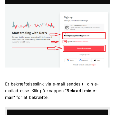
Et bekræftelseslink via e-mail sendes til din e-
mailadresse. Klik på knappen
"Bekræft min e-
mail"
for at bekræfte.