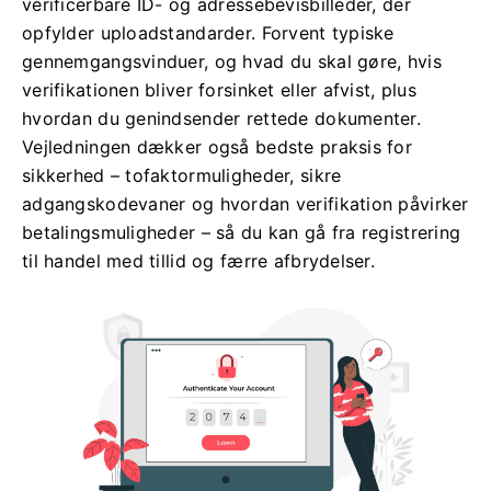
verificerbare ID- og adressebevisbilleder, der
opfylder uploadstandarder. Forvent typiske
gennemgangsvinduer, og hvad du skal gøre, hvis
verifikationen bliver forsinket eller afvist, plus
hvordan du genindsender rettede dokumenter.
Vejledningen dækker også bedste praksis for
sikkerhed – tofaktormuligheder, sikre
adgangskodevaner og hvordan verifikation påvirker
betalingsmuligheder – så du kan gå fra registrering
til handel med tillid og færre afbrydelser.