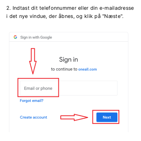
2. Indtast dit telefonnummer eller din e-mailadresse
i det nye vindue, der åbnes, og klik på "Næste".