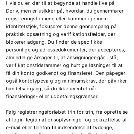
Hvis du er klar til at begynde at handle live på
Deriv, men er usikker på, hvordan du gennemfører
registreringstrinnene eller kommer igennem
identitetstjek, fokuserer denne gennemgang på
praktisk opsætning og verifikationsfælder, der
blokerer adgang. Du finder de specifikke
personlige og adressedokumenter, der accepteres,
almindelige årsager til, at ansøgninger går i stå,
verifikationstidsrammer og hurtige løsninger til at
få din konto godkendt og finansieret. Den påpeger
også kontotypevalg og minimumskrav, der påvirker
handelsadgang, så du ikke uventet når
finansierings- eller udbetalingsgrænser.
Følg registreringsforløbet trin for trin, fra oprettelse
af login-legitimationsoplysninger og bekræftelse af
e-mail eller telefon til indsendelse af tydelige,