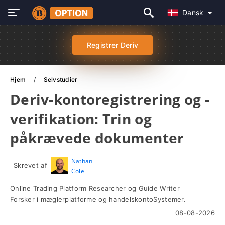
Dansk
Registrer Deriv
Hjem
Selvstudier
Deriv-kontoregistrering og -
verifikation: Trin og
påkrævede dokumenter
Nathan
Skrevet af
Cole
Online Trading Platform Researcher og Guide Writer
Forsker i mæglerplatforme og handelskontoSystemer.
08-08-2026