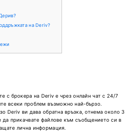
 Дерив?
поддръжката на Deriv?
режи
е с брокера на Deriv е чрез онлайн чат с 24/7
ите всеки проблем възможно най-бързо.
о Deriv ви дава обратна връзка, отнема около 3
е да прикачвате файлове към съобщението си в
ращате лична информация.