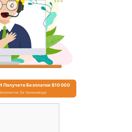
 И Получете Безплатни $10 000
 Безплатно За Начинаещи