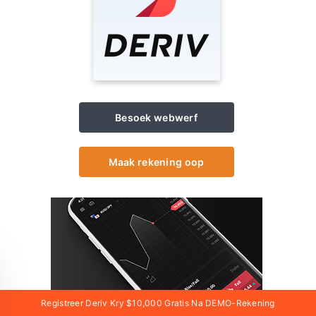
Besoek webwerf
Maak rekening oop
Registreer Deriv Kry $10,000 Gratis Na DEMO-Rekening