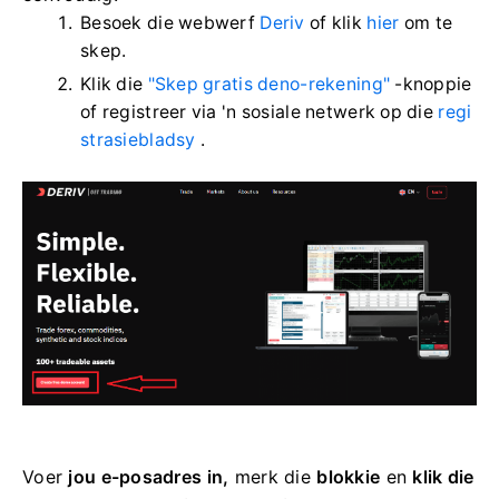
Besoek die webwerf
Deriv
of klik
hier
om te
skep.
Klik die
"Skep gratis deno-rekening"
-knoppie
of registreer via 'n sosiale netwerk op die
regi
strasiebladsy
.
Voer
jou e-posadres in,
merk die
blokkie
en
klik die