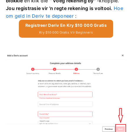
blokkie
en klik die "
Voeg rekening by"
-knoppie.
Jou registrasie vir 'n regte rekening is voltooi.
Hoe
om geld in Deriv te deponeer
:
Registreer Deriv En Kry $10 000 Gratis
Kry $10 000 Gratis Vir Beginners