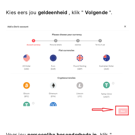
Kies eers jou
geldeenheid
, klik "
Volgende
".
Voer jou
persoonlike besonderhede in,
klik "