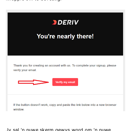
Jy sal 'n nuwe skerm gewys word om 'n nuwe