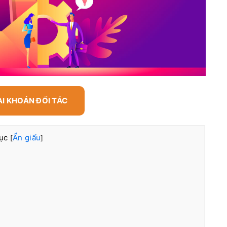
ÀI KHOẢN ĐỐI TÁC
lục
Ẩn giấu
[
]