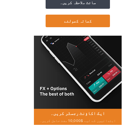
سائٹ ملاحظہ کریں۔
کھاتہ کھولئے
ایک اکاؤنٹ رجسٹر کریں۔
ابتدائیوں کے لیے $10,000 مفت حاصل کریں۔