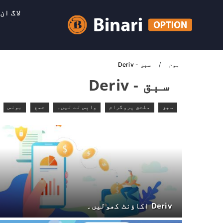
لاگ ان
ہوم
سبق - Deriv
سبق - Deriv
سبق
ملحق پروگرام
واپس لے لیں۔
جمع
بونس
Deriv اکاؤنٹ کھولیں۔