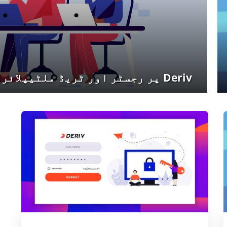
Deriv پر رجسٹر اور ٹریڈ ملٹیپلائرز: مرحلہ وار