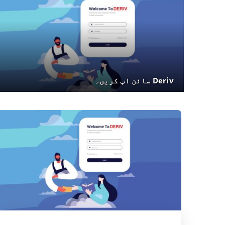
Deriv سائن اپ کریں۔