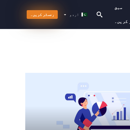
سبق
اردو
اردو
رجسٹر کریں۔
 کریں۔