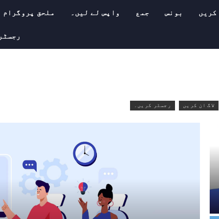
 کریں
بونس
جمع
واپس لے لیں۔
ملحق پروگرام
رجسٹر
لاگ ان کریں
رجسٹر کریں۔