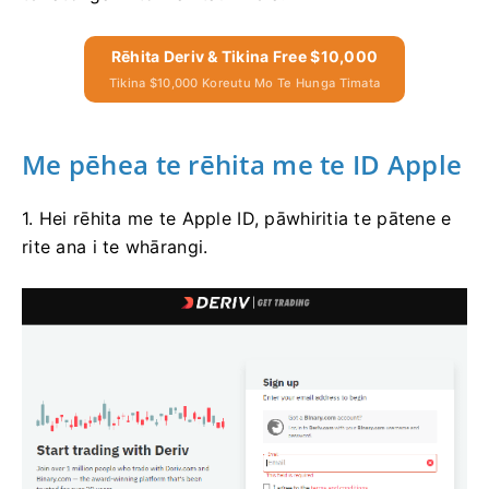
Rēhita Deriv & Tikina Free $10,000
Tikina $10,000 Koreutu Mo Te Hunga Timata
Me pēhea te rēhita me te ID Apple
1. Hei rēhita me te Apple ID, pāwhiritia te pātene e
rite ana i te whārangi.