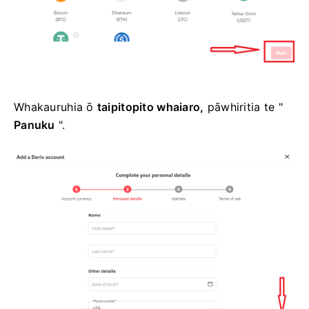
Whakauruhia ō
taipitopito whaiaro,
pāwhiritia te "
Panuku
".