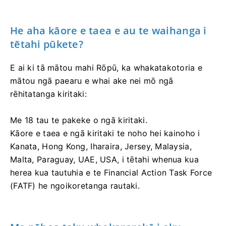
He aha kāore e taea e au te waihanga i
tētahi pūkete?
E ai ki tā mātou mahi Rōpū, ka whakatakotoria e
mātou ngā paearu e whai ake nei mō ngā
rēhitatanga kiritaki:
Me 18 tau te pakeke o ngā kiritaki.
Kāore e taea e ngā kiritaki te noho hei kainoho i
Kanata, Hong Kong, Iharaira, Jersey, Malaysia,
Malta, Paraguay, UAE, USA, i tētahi whenua kua
herea kua tautuhia e te Financial Action Task Force
(FATF) he ngoikoretanga rautaki.