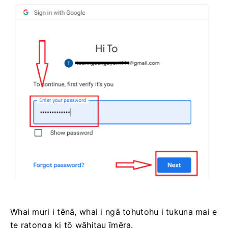
Whai muri i tēnā, whai i ngā tohutohu i tukuna mai e
te ratonga ki tō wāhitau īmēra.