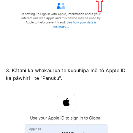
3. Kātahi ka whakaurua te kupuhipa mō tō Apple ID
ka pāwhiri i te "Panuku".