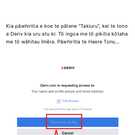
Kia pāwhiritia e koe te pātene "Takiuru", kei te tono
a Deriv kia uru atu ki: Tō ingoa me tō pikitia kōtaha
me tō wāhitau īmēra. Pāwhiritia te Haere Tonu...