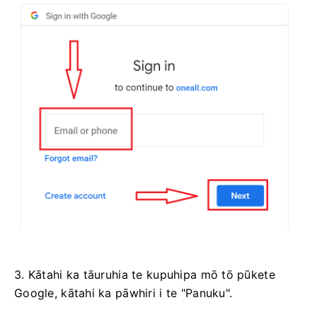
3. Kātahi ka tāuruhia te kupuhipa mō tō pūkete
Google, kātahi ka pāwhiri i te "Panuku".