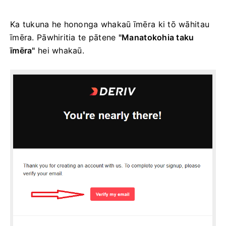
Ka tukuna he hononga whakaū īmēra ki tō wāhitau
īmēra. Pāwhiritia te pātene
"Manatokohia taku
īmēra"
hei whakaū.