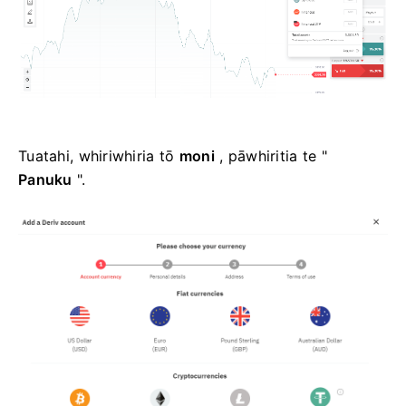
Tuatahi, whiriwhiria tō
moni
, pāwhiritia te "
Panuku
".