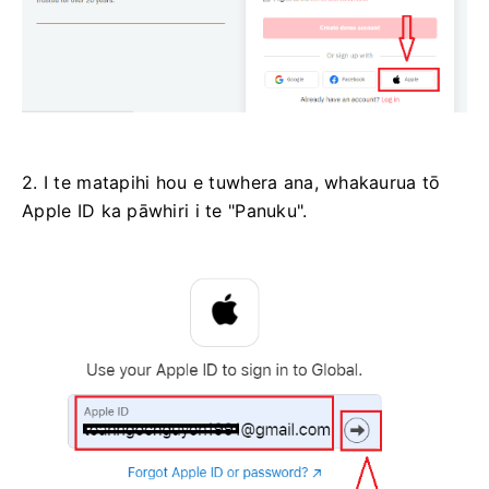
2. I te matapihi hou e tuwhera ana, whakaurua tō
Apple ID ka pāwhiri i te "Panuku".