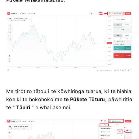
Pūkete Whakamātautau.
Me tirotiro tātou i te kōwhiringa tuarua, Ki te hiahia
koe ki te hokohoko me
te Pūkete Tūturu,
pāwhiritia
te "
Tāpiri
" e whai ake nei.