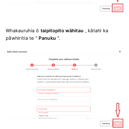
Whakauruhia ō
taipitopito wāhitau
, kātahi ka
pāwhiritia te "
Panuku
".