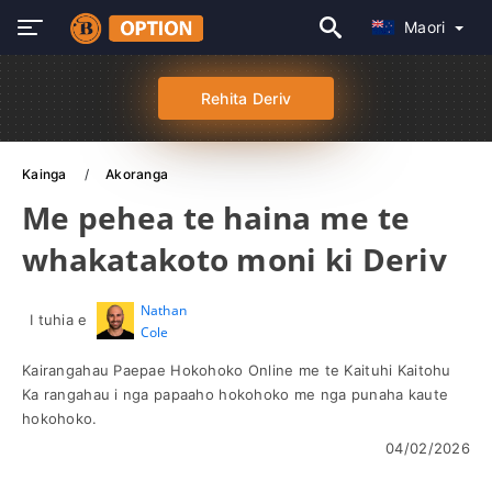
Maori
Rehita Deriv
Kainga
Akoranga
Me pehea te haina me te
whakatakoto moni ki Deriv
Nathan
I tuhia e
Cole
Kairangahau Paepae Hokohoko Online me te Kaituhi Kaitohu
Ka rangahau i nga papaaho hokohoko me nga punaha kaute
hokohoko.
04/02/2026