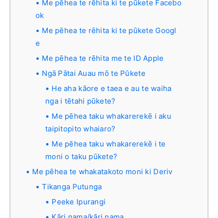
Me pēhea te rēhita ki te pūkete Facebo
ok
Me pēhea te rēhita ki te pūkete Googl
e
Me pēhea te rēhita me te ID Apple
Ngā Pātai Auau mō te Pūkete
He aha kāore e taea e au te waiha
nga i tētahi pūkete?
Me pēhea taku whakarerekē i aku
taipitopito whaiaro?
Me pēhea taku whakarerekē i te
moni o taku pūkete?
Me pēhea te whakatakoto moni ki Deriv
Tikanga Putunga
Peeke Ipurangi
Kāri nama/kāri nama