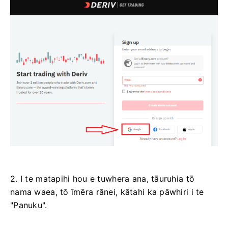
2. I te matapihi hou e tuwhera ana, tāuruhia tō
nama waea, tō īmēra rānei, kātahi ka pāwhiri i te
"Panuku".