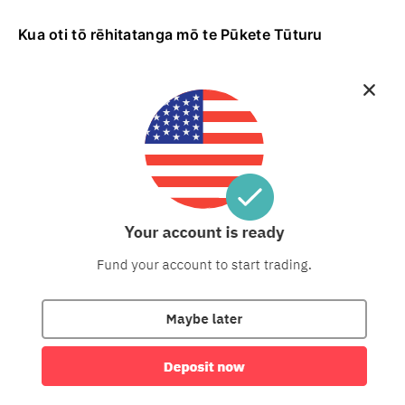
Kua oti tō rēhitatanga mō te Pūkete Tūturu