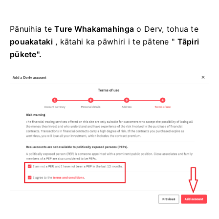
Pānuihia te
Ture Whakamahinga
o Derv, tohua te
pouakataki
, kātahi ka pāwhiri i te pātene
"
Tāpiri
pūkete".