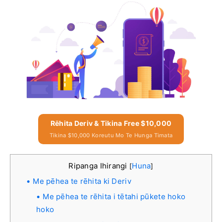
Rēhita Deriv & Tikina Free $10,000
Tikina $10,000 Koreutu Mo Te Hunga Timata
Ripanga Ihirangi
Huna
[
]
Me pēhea te rēhita ki Deriv
Me pēhea te rēhita i tētahi pūkete hoko
hoko