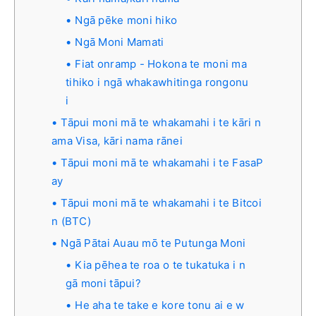
Ngā pēke moni hiko
Ngā Moni Mamati
Fiat onramp - Hokona te moni ma
tihiko i ngā whakawhitinga rongonu
i
Tāpui moni mā te whakamahi i te kāri n
ama Visa, kāri nama rānei
Tāpui moni mā te whakamahi i te FasaP
ay
Tāpui moni mā te whakamahi i te Bitcoi
n (BTC)
Ngā Pātai Auau mō te Putunga Moni
Kia pēhea te roa o te tukatuka i n
gā moni tāpui?
He aha te take e kore tonu ai e w