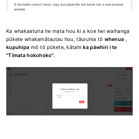
Ka whakaaturia he mata hou ki a koe hei waihanga
pūkete whakamātautau hou, tāuruhia tō
whenua
,
kupuhipa
mō tō pūkete, kātahi
ka pāwhiri i te
"Tīmata hokohoko".