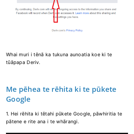
Whai muri i tēnā ka tukuna aunoatia koe ki te
tūāpapa Deriv.
Me pēhea te rēhita ki te pūkete
Google
1. Hei rēhita ki tētahi pūkete Google, pāwhiritia te
pātene e rite ana i te whārangi.