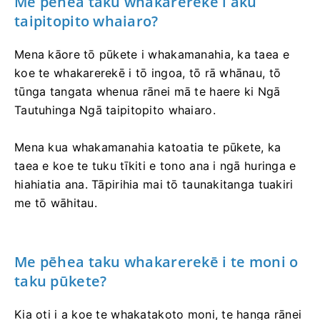
Me pēhea taku whakarerekē i aku
taipitopito whaiaro?
Mena kāore tō pūkete i whakamanahia, ka taea e
koe te whakarerekē i tō ingoa, tō rā whānau, tō
tūnga tangata whenua rānei mā te haere ki Ngā
Tautuhinga Ngā taipitopito whaiaro.
Mena kua whakamanahia katoatia te pūkete, ka
taea e koe te tuku tīkiti e tono ana i ngā huringa e
hiahiatia ana. Tāpirihia mai tō taunakitanga tuakiri
me tō wāhitau.
Me pēhea taku whakarerekē i te moni o
taku pūkete?
Kia oti i a koe te whakatakoto moni, te hanga rānei