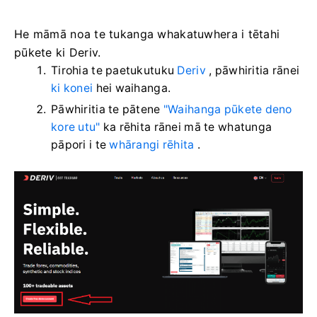
He māmā noa te tukanga whakatuwhera i tētahi
pūkete ki Deriv.
Tirohia te paetukutuku
Deriv
, pāwhiritia rānei
ki konei
hei waihanga.
Pāwhiritia te pātene
"Waihanga pūkete deno
kore utu"
ka rēhita rānei mā te whatunga
pāpori i te
whārangi rēhita
.