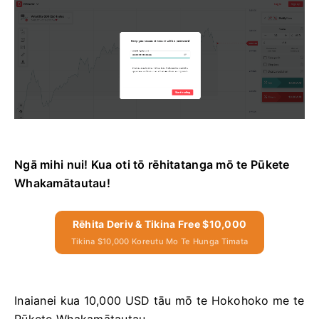
Ngā mihi nui! Kua oti tō rēhitatanga mō te Pūkete
Whakamātautau!
Rēhita Deriv & Tikina Free $10,000
Tikina $10,000 Koreutu Mo Te Hunga Timata
Inaianei kua 10,000 USD tāu mō te Hokohoko me te