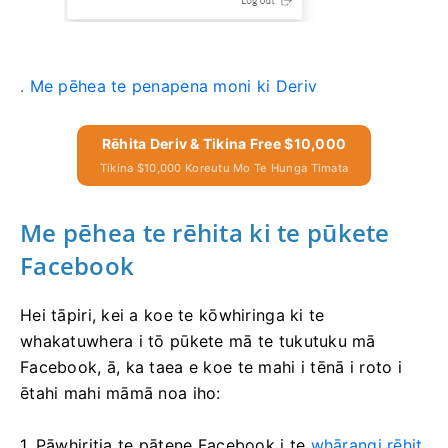
. Me pēhea te penapena moni ki Deriv
Rēhita Deriv & Tikina Free $10,000
Tikina $10,000 Koreutu Mo Te Hunga Timata
Me pēhea te rēhita ki te pūkete
Facebook
Hei tāpiri, kei a koe te kōwhiringa ki te
whakatuwhera i tō pūkete mā te tukutuku mā
Facebook, ā, ka taea e koe te mahi i tēnā i roto i
ētahi mahi māmā noa iho:
1. Pāwhiritia te pātene Facebook i te
whārangi rēhit