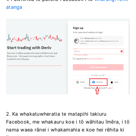
atanga
2. Ka whakatuwheratia te matapihi takiuru
Facebook, me whakauru koe i tō wāhitau īmēra, i tō
nama waea rānei i whakamahia e koe hei rēhita ki