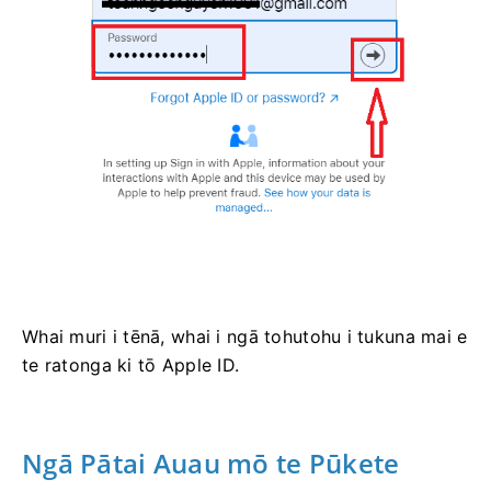
Whai muri i tēnā, whai i ngā tohutohu i tukuna mai e
te ratonga ki tō Apple ID.
Ngā Pātai Auau mō te Pūkete