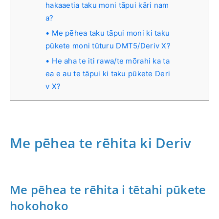
hakaaetia taku moni tāpui kāri nam
a?
Me pēhea taku tāpui moni ki taku
pūkete moni tūturu DMT5/Deriv X?
He aha te iti rawa/te mōrahi ka ta
ea e au te tāpui ki taku pūkete Deri
v X?
Me pēhea te rēhita ki Deriv
Me pēhea te rēhita i tētahi pūkete
hokohoko