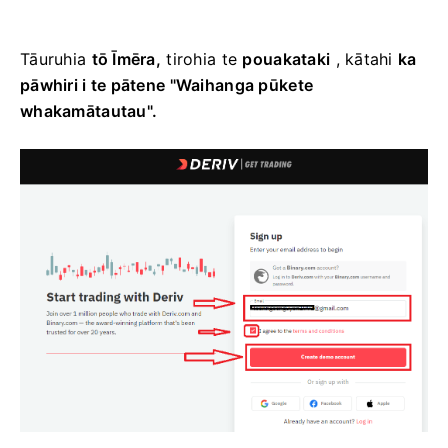
Tāuruhia
tō Īmēra,
tirohia te
pouakataki
, kātahi
ka
pāwhiri i te pātene "Waihanga pūkete
whakamātautau".