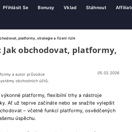
Přihlásit Se
Bonusy
Vklad
Stáhnout
Affilia
odovat, platformy, strategie a řízení rizik
: Jak obchodovat, platformy,
05.02.2026
tformy a autor průvodce
systémy obchodních účtů.
ýkonné platformy, flexibilní trhy a nástroje
y. Ať už teprve začínáte nebo se snažíte vylepšit
obchodovat – včetně funkcí platformy, osvědčených
 vašemu úspěchu.