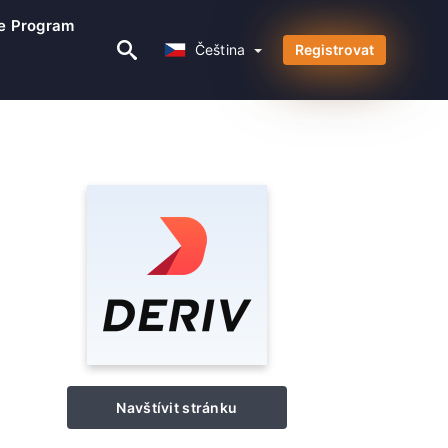
te Program
Čeština
Čeština
Registrovat
Navštívit stránku