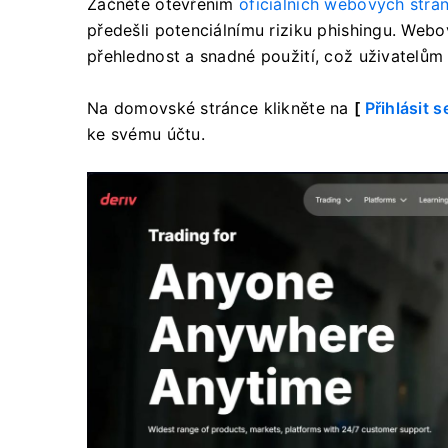
Začněte otevřením
oficiálních webových strá
předešli potenciálnímu riziku phishingu. Web
přehlednost a snadné použití, což uživatelů
Na domovské stránce klikněte na
[
Přihlásit s
ke svému účtu.