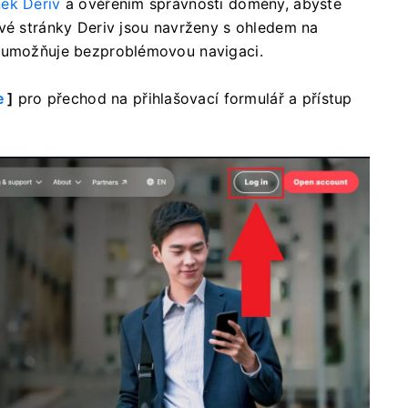
nek Deriv
a ověřením správnosti domény, abyste
ové stránky Deriv jsou navrženy s ohledem na
m umožňuje bezproblémovou navigaci.
e
]
pro přechod na přihlašovací formulář a přístup