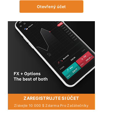
Otevřený účet
ZAREGISTRUJTE SI ÚČET
Získejte 10 000 $ Zdarma Pro Začátečníky