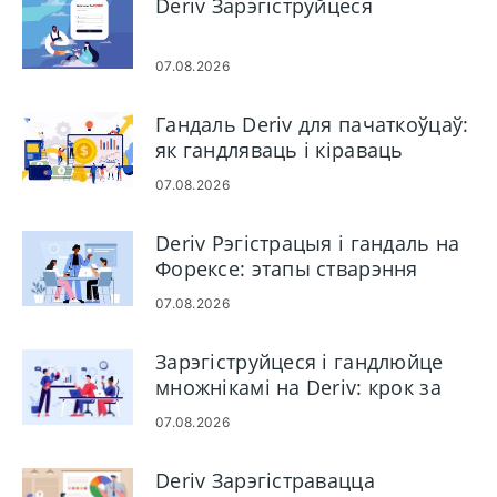
Deriv Зарэгіструйцеся
07.08.2026
Гандаль Deriv для пачаткоўцаў:
як гандляваць і кіраваць
рызыкамі
07.08.2026
Deriv Рэгістрацыя і гандаль на
Форексе: этапы стварэння
ўліковага запісу і гандлю
07.08.2026
Зарэгіструйцеся і гандлюйце
множнікамі на Deriv: крок за
крокам
07.08.2026
Deriv Зарэгістравацца