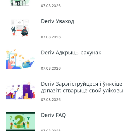
07.08.2026
Deriv Уваход
07.08.2026
Deriv Адкрыць рахунак
07.08.2026
Deriv Зарэгіструйцеся і ўнясіце
дэпазіт: стварыце свой уліковы
запіс і папоўніце яго
07.08.2026
Deriv FAQ
07.08.2026