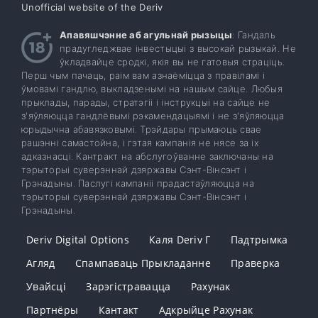
Unofficial website of the Deriv
Апавяшчэнне аб агульнай рызыцы
: Гандаль
прадугледжвае інвестыцыі з высокай рызыкай. Не
ўкладвайце сродкі, якія вы не гатовыя страціць.
Перш чым пачаць, раім вам азнаёміцца ​​з правіламі і
ўмовамі гандлю, выкладзенымі на нашым сайце. Любыя
прыклады, парады, стратэгіі і інструкцыі на сайце не
з'яўляюцца гандлёвымі рэкамендацыямі і не з'яўляюцца
юрыдычна абавязковымі. Трэйдары прымаюць свае
рашэнні самастойна, і гэтая кампанія не нясе за іх
адказнасці. Кантракт на абслугоўванне заключаны на
тэрыторыі суверэннай дзяржавы Сэнт-Вінсэнт і
Грэнадыны. Паслугі кампаніі прадастаўляюцца на
тэрыторыі суверэннай дзяржавы Сэнт-Вінсэнт і
Грэнадыны.
Deriv Digital Options
Каля Deriv Г
Падтрымка
Агляд
Спампаваць Прыкладанне
Праверка
Увайсці
Зарэгістравацца
Рахунак
Партнёры
Кантакт
Адкрыйце Рахунак