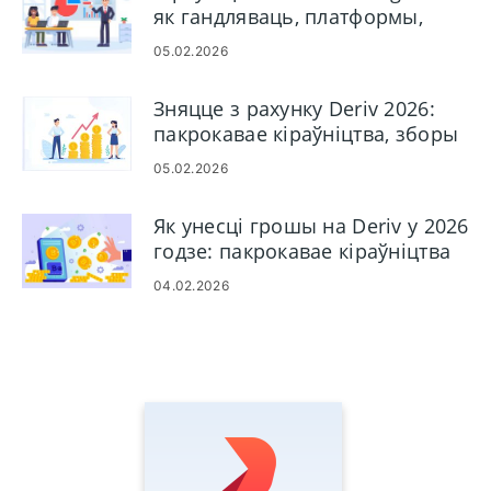
як гандляваць, платформы,
стратэгіі і кіраванне рызыкамі
05.02.2026
Зняцце з рахунку Deriv 2026:
пакрокавае кіраўніцтва, зборы
і час апрацоўкі
05.02.2026
Як унесці грошы на Deriv у 2026
годзе: пакрокавае кіраўніцтва
па фінансаванні, зборы і час
04.02.2026
апрацоўкі