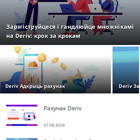
Зарэгіструйцеся і гандлюйце множнікамі
на Deriv: крок за крокам
Deriv Адкрыць рахунак
Deriv З
Рахунак Deriv
07.08.2026