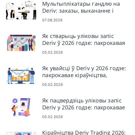
Мультыплікатары гандлю на
Deriv: заказы, выкананне і
рызыка
07.08.2026
Як стварыць уліковы запіс
Deriv ў 2026 годзе: пакрокавая
інструкцыя па рэгістрацыі для
05.02.2026
пачаткоўцаў
Як увайсці ў Deriv у 2026 годзе:
пакрокавае кіраўніцтва,
распаўсюджаныя праблемы з
05.02.2026
уваходам і рашэнні
Як пацвердзіць уліковы запіс
Deriv у 2026 годзе: пакрокавае
кіраўніцтва KYC, дакументы і
05.02.2026
час зацвярджэння
Кіраўніцтва Deriv Trading 2026: