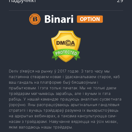
Падручнікі
29
Deriv з'явіўся на рынку ў 2017 годзе. З таго часу мы
пастаянна ствараем новае і ўдасканальваем старое, каб
ваш гандаль на платформе быў бясшвоўным і
прыбытковым. І гэта толькі пачатак. Мы не толькі даем
трэйдарам магчымасць зарабіць, але і вучым іх гэта
рабіць. У нашай камандзе працуюць аналітыкі сусветнага
ўзроўню. Яны распрацоўваюць арыгінальныя гандлёвыя
стратэгіі і вучаць трэйдараў разумна іх выкарыстоўваць
на адкрытых вебинарах, а таксама кансультуюцца сам-
насам з трэйдарамі. Навучанне вядзецца на ўсіх мовах,
якімі валодаюць нашы трэйдары.