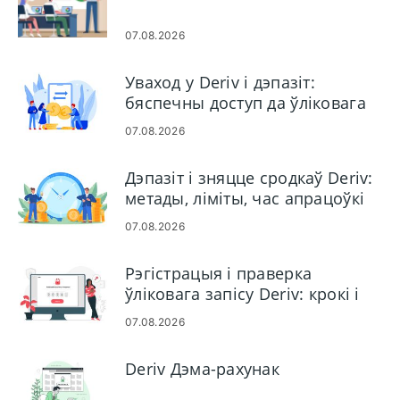
07.08.2026
Уваход у Deriv і дэпазіт:
бяспечны доступ да ўліковага
запісу і фінансаванне
07.08.2026
Дэпазіт і зняцце сродкаў Deriv:
метады, ліміты, час апрацоўкі
07.08.2026
Рэгістрацыя і праверка
ўліковага запісу Deriv: крокі і
неабходныя дакументы
07.08.2026
Deriv Дэма-рахунак