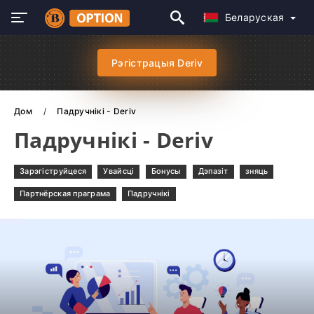
Беларуская
Рэгістрацыя Deriv
Дом
Падручнікі - Deriv
Падручнікі - Deriv
Зарэгіструйцеся
Увайсці
Бонусы
Дэпазіт
зняць
Партнёрская праграма
Падручнікі