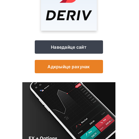
Наведайце сайт
Адкрыйце рахунак