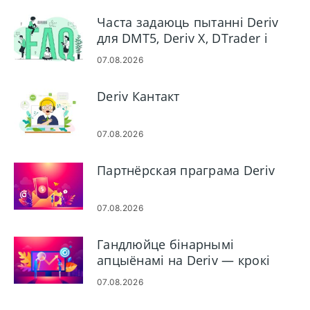
Часта задаюць пытанні Deriv
для DMT5, Deriv X, DTrader і
DBot
07.08.2026
Deriv Кантакт
07.08.2026
Партнёрская праграма Deriv
07.08.2026
Гандлюйце бінарнымі
апцыёнамі на Deriv — крокі
платформы і тыпы заказаў
07.08.2026