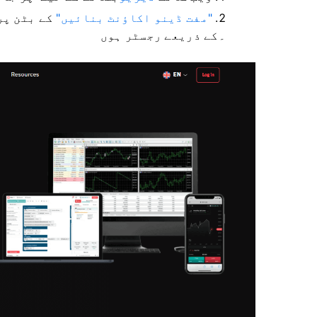
"مفت ڈینو اکاؤنٹ بنائیں"
کے بٹن پر
۔
کے ذریعے رجسٹر ہوں