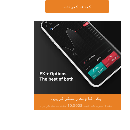
کھاتہ کھولئے
ایک اکاؤنٹ رجسٹر کریں۔
ابتدائیوں کے لیے $10,000 مفت حاصل کریں۔