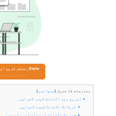
Deriv رجسٹر کریں اور مفت $10,000 حاصل کریں۔
ابتدائیوں کے لیے $10,000 مفت حاصل ک
مندرجات کا جدول
چھپائیں
]
[
ڈیریو میں اکاؤنٹ کیسے کھولیں۔
ٹریڈنگ اکاؤنٹ کیسے کھولیں۔
فیس بک اکاؤنٹ کے ساتھ کیسے کھولیں۔