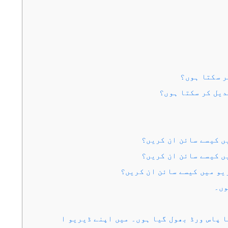
ر سکتا ہوں؟
دیل کر سکتا ہوں؟
ں کیسے سائن ان کریں؟
ں کیسے سائن ان کریں؟
یو میں کیسے سائن ان کریں؟
وں۔
Google/Fac اکاؤنٹ کا پاس ورڈ بھول گیا ہوں۔ میں اپنے ڈیریو ا