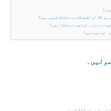
ہوں؟
ھولیں۔
یں یا
یہاں کلک کریں۔