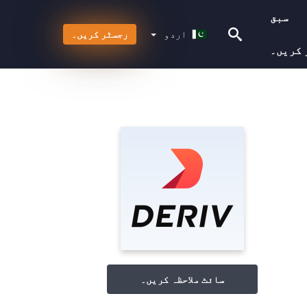
سبق
اردو
اردو
رجسٹر کریں۔
 کریں۔
سائٹ ملاحظہ کریں۔