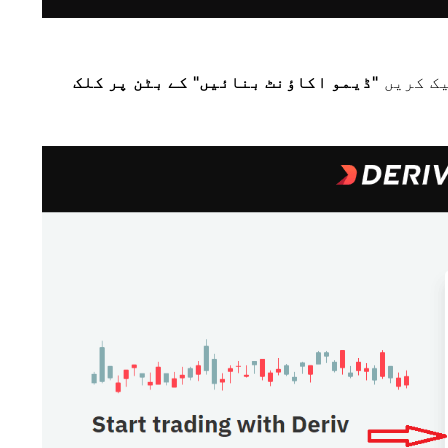
ک کریں
"ڈیمو اکاؤنٹ بنائیں" کے بٹن پر کلک