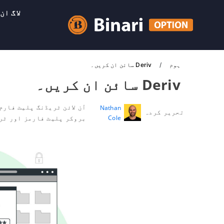
لاگ ان
ہوم
Deriv سائن ان کریں۔
Deriv سائن ان کریں۔
آن لائن ٹریڈنگ پلیٹ فارم
Nathan
تحریر کردہ
Cole
بروکر پلیٹ فارمز اور ٹر