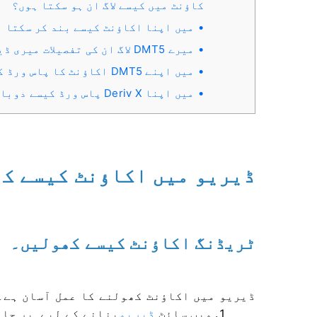
کاؤنٹ میں کیسے لاگ ان ہو سکتا ہوں؟
میں اپنا اکاؤنٹ کیسے بند کر سکتا 
میرے DMT5 لاگ ان کی تفصیلات میری ڈیریو لاگ ان تفصیلات سے مختلف کیوں ہیں؟
میں اپنے DMT5 اکاؤنٹ کا پاس ورڈ کیسے دوبارہ ترتیب دے سکتا ہوں؟
میں اپنا Deriv X پاس ورڈ کیسے دوبارہ ترتیب دوں؟
ڈیریو میں اکاؤنٹ کیسے ک
ٹریڈنگ اکاؤنٹ کیسے کھولیں۔
ڈیریو میں اکاؤنٹ کھولنے کا عمل آسان ہے۔
ویب سائٹ
ڈیریو
بنانے کے لیے
پر جائ