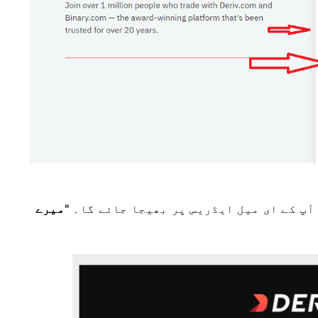
آپ کے ای میل ایڈریس پر بھیجا جائے گا۔
"میرے