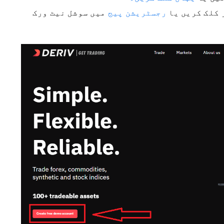
 کلک کریں یا
رجسٹریشن پیج
میں سوشل نیٹ ورک