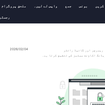
 کریں
بونس
جمع
واپس لے لیں۔
ملحق پروگرام
رجسٹر
2026/02/04
 ریسرچر اور گائیڈ رائٹر
یڈنگ اکاؤنٹ سسٹمز کی تحقیق کرتا ہے۔