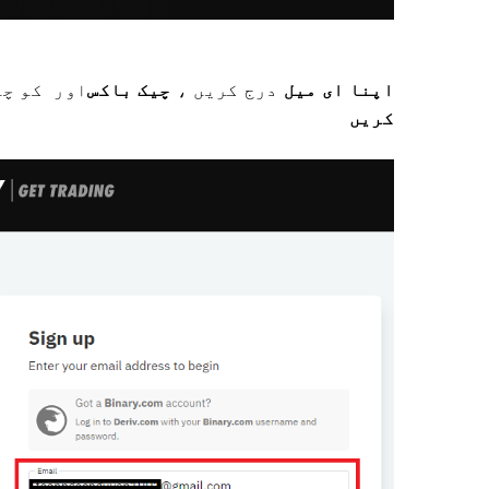
اپنا ای میل
درج کریں ،
چیک باکس
اور
کو چی
کریں