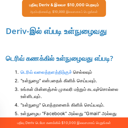
பதிவு Deriv & இலவச $10,000 பெறவும்
ஆரம்பநிலைக்கு $10,000 இலவசமாகப் பெறுங்கள்
Deriv-இல் எப்படி உள்நுழைவது
டெரிவ் கணக்கில் உள்நுழைவது எப்படி?
டெரிவ் வலைத்தளத்திற்குச்
செல்லவும்
"உள்நுழை" என்பதைக் கிளிக் செய்யவும்.
உங்கள் மின்னஞ்சல் முகவரி மற்றும் கடவுச்சொல்லை
உள்ளிடவும்.
"உள்நுழை" பொத்தானைக் கிளிக் செய்யவும்.
உள்நுழைய “Facebook” அல்லது “Gmail” அல்லது
“Apple” என்பதைக் கிளிக் செய்யவும்.
பதிவு Deriv டெமோ கணக்கில் $10,000 இலவசமாகப் பெறுங்கள்