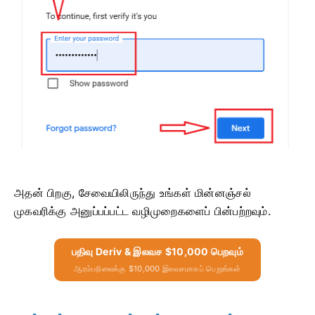
அதன் பிறகு, சேவையிலிருந்து உங்கள் மின்னஞ்சல்
முகவரிக்கு அனுப்பப்பட்ட வழிமுறைகளைப் பின்பற்றவும்.
பதிவு Deriv & இலவச $10,000 பெறவும்
ஆரம்பநிலைக்கு $10,000 இலவசமாகப் பெறுங்கள்