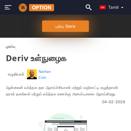
Tamil
பதிவு Deriv
முகப்பு
Deriv உள்நுழைக
Nathan
எழுதியவர்
Cole
ஆன்லைன் வர்த்தக தள ஆராய்ச்சியாளர் மற்றும் வழிகாட்டி எழுத்தாளர்
தரகர் தளங்கள் மற்றும் வர்த்தக கணக்கு அமைப்புகளை ஆராய்கிறது.
04-02-2026