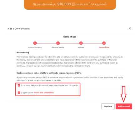
ஆரம்பநிலைக்கு $10,000 இலவசமாகப் பெறுங்கள்