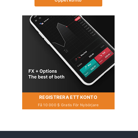
REGISTRERA ETT KONTO
Få 10 000 $ Gratis För Nybörjare