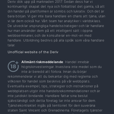
Deriv dök upp på marknaden 2017. Sedan dess har vi
kontinuerligt skapat det nya och förbättrat det gamla, så att
din handel på plattformen är sömlös och lukrativ. Och det är
bara början. Vi ger inte bara handlare en chans att tjäna, utan
vi lär dem också hur. Vårt team har analytiker i världsklass.
De utvecklar ursprungliga handelsstrategier och lär handlare
hur man använder dem på ett intelligent sätt i öppna
webbseminarier, och de konsulterar en-mot-en med
handlare. Utbildning bedrivs på alla språk som våra handlare
talar.
Unofficial website of the Deriv
Allmänt riskmeddelande
: Handel innebär
högriskinvesteringar. Investera inte medel som du
inte är beredd att förlora. Innan du börjar
rekommenderar vi att du bekantar dig med reglerna och
villkoren för handel som beskrivs på vår webbplats.
Eventuella exempel, tips, strategier och instruktioner på
webbplatsen utgör inte handelsrekommendationer och är
inte juridiskt bindande. Handlare fattar sina beslut
självständigt och detta företag tar inte ansvar för dem.
Tjänstekontraktet ingås på territoriet för den suveräna
staten Saint Vincent och Grenadinerna. Företagets tjänster