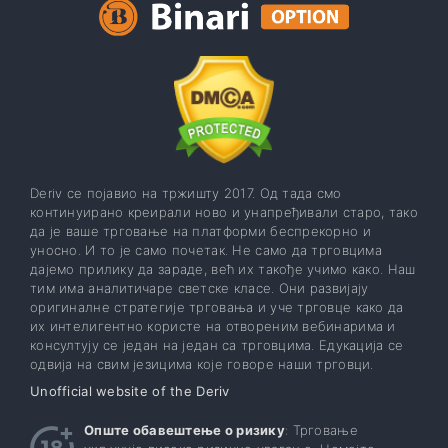
Deriv се појавио на тржишту 2017. Од тада смо
континуирано креирали ново и унапређивали старо, тако
да је ваше трговање на платформи беспрекорно и
уносно. И то је само почетак. Не само да трговцима
дајемо прилику да зараде, већ их такође учимо како. Наш
тим има аналитичаре светске класе. Они развијају
оригиналне стратегије трговања и уче трговце како да
их интелигентно користе на отвореним вебинарима и
консултују се један на један са трговцима. Едукација се
одвија на свим језицима које говоре наши трговци.
Unofficial website of the Deriv
Опште обавештење о ризику
: Трговање