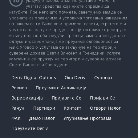
укључује високо ризично улагање. Немојте
улагати средства која нисте спремни да
изгубите. Пре него што почнете, саветујемо вам да се
упознате са правилима и условима трговања наведеним
на нашем сајту. Било који примери, савети, стратегије и
упутства на сајту не представљају трговачке препоруке
и нису правно обавезујући. Трговци самостално доносе
одлуке и ова компанија не преузима одговорност за
њих. Уговор о услугама се закључује на територији
суверене државе Свети Винсент и Гренадини. Услуге
компаније се пружају на територији суверене државе
Свети Винцент и Гренадини.
Deriv Digital Options
Око Deriv
Суппорт
Ревиев
Преузмите Апликацију
Верификација
Пријавите Се
Пријави Се
Рачун
Партнери
Контакт
Отвори Налог
ФАК
Демо Налог
Упућивање Програма
Преузмите Deriv