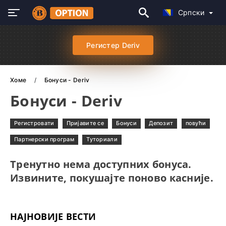
Српски
Регистер Deriv
Хоме
Бонуси - Deriv
Бонуси - Deriv
Регистровати
Пријавите се
Бонуси
Депозит
повући
Партнерски програм
Туториали
Тренутно нема доступних бонуса.
Извините, покушајте поново касније.
НАЈНОВИЈЕ ВЕСТИ