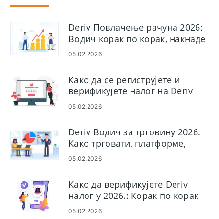
Deriv Повлачење рачуна 2026:
Водич корак по корак, накнаде
и време обраде
05.02.2026
Како да се региструјете и
верификујете налог на Deriv
05.02.2026
Deriv Водич за трговину 2026:
Како трговати, платформе,
стратегије и управљање
05.02.2026
ризиком
Како да верификујете Deriv
налог у 2026.: Корак по корак
КИЦ водич, документи и време
05.02.2026
одобрења