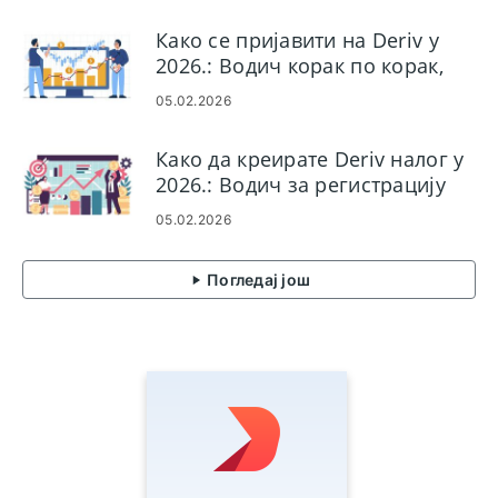
Како се пријавити на Deriv у
2026.: Водич корак по корак,
уобичајени проблеми са
05.02.2026
пријављивањем и решења
Како да креирате Deriv налог у
2026.: Водич за регистрацију
корак по корак за почетнике
05.02.2026
Погледај још