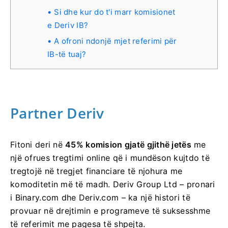
Si dhe kur do t'i marr komisionet
e Deriv IB?
A ofroni ndonjë mjet referimi për
IB-të tuaj?
Partner Deriv
Fitoni deri në
45% komision gjatë gjithë jetës
me
një ofrues tregtimi online që i mundëson kujtdo të
tregtojë në tregjet financiare të njohura me
komoditetin më të madh. Deriv Group Ltd – pronari
i Binary.com dhe Deriv.com – ka një histori të
provuar në drejtimin e programeve të suksesshme
të referimit me pagesa të shpejta.