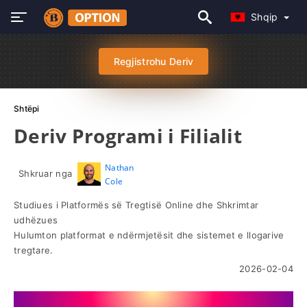
Shqip
Regjistrohu Deriv
Shtëpi
Deriv Programi i Filialit
Nathan
Shkruar nga
Cole
Studiues i Platformës së Tregtisë Online dhe Shkrimtar
udhëzues
Hulumton platformat e ndërmjetësit dhe sistemet e llogarive
tregtare.
2026-02-04