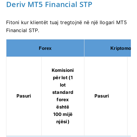
Deriv MT5 Financial STP
Fitoni kur klientët tuaj tregtojnë në një llogari MT5
Financial STP.
Forex
Kriptomone
Komisioni
për lot (1
lot
standard
Pasuri
Pasuri
forex
është
100 mijë
njësi)