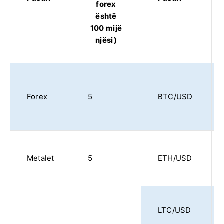
forex
është
100 mijë
njësi)
Forex
5
BTC/USD
Metalet
5
ETH/USD
LTC/USD