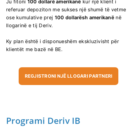
Ju fitoni
100 dollarë amerikanë
kur një klient i
referuar depoziton me sukses një shumë të vetme
ose kumulative prej
100 dollarësh amerikanë
në
llogarinë e tij Deriv.
Ky plan është i disponueshëm ekskluzivisht për
klientët me bazë në BE.
REGJISTRONI NJË LLOGARI PARTNERI
Programi Deriv IB