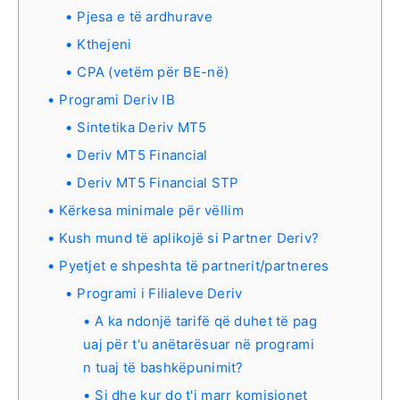
Pjesa e të ardhurave
Kthejeni
CPA (vetëm për BE-në)
Programi Deriv IB
Sintetika Deriv MT5
Deriv MT5 Financial
Deriv MT5 Financial STP
Kërkesa minimale për vëllim
Kush mund të aplikojë si Partner Deriv?
Pyetjet e shpeshta të partnerit/partneres
Programi i Filialeve Deriv
A ka ndonjë tarifë që duhet të pag
uaj për t'u anëtarësuar në programi
n tuaj të bashkëpunimit?
Si dhe kur do t'i marr komisionet