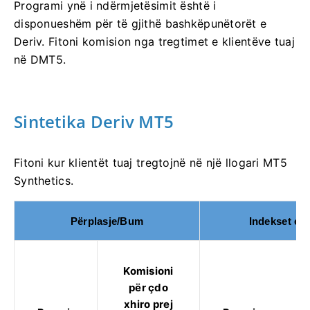
Programi ynë i ndërmjetësimit është i
disponueshëm për të gjithë bashkëpunëtorët e
Deriv. Fitoni komision nga tregtimet e klientëve tuaj
në DMT5.
Sintetika Deriv MT5
Fitoni kur klientët tuaj tregtojnë në një llogari MT5
Synthetics.
Përplasje/Bum
Indekset e 
Komisioni
për çdo
xhiro prej