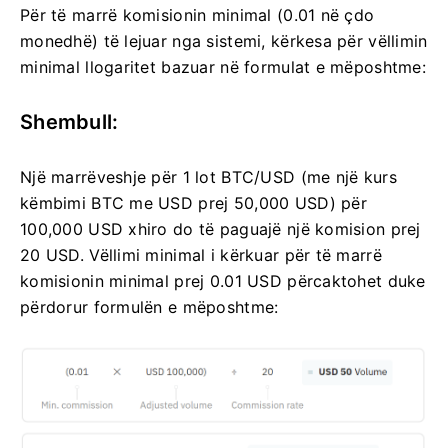
Për të marrë komisionin minimal (0.01 në çdo
monedhë) të lejuar nga sistemi, kërkesa për vëllimin
minimal llogaritet bazuar në formulat e mëposhtme:
Shembull:
Një marrëveshje për 1 lot BTC/USD (me një kurs
këmbimi BTC me USD prej 50,000 USD) për
100,000 USD xhiro do të paguajë një komision prej
20 USD. Vëllimi minimal i kërkuar për të marrë
komisionin minimal prej 0.01 USD përcaktohet duke
përdorur formulën e mëposhtme: