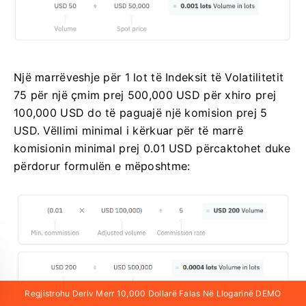
Një marrëveshje për 1 lot të Indeksit të Volatilitetit
75 për një çmim prej 500,000 USD për xhiro prej
100,000 USD do të paguajë një komision prej 5
USD. Vëllimi minimal i kërkuar për të marrë
komisionin minimal prej 0.01 USD përcaktohet duke
përdorur formulën e mëposhtme:
Regjistrohu Deriv Merr 10,000 Dollarë Falas Në Llogarinë DEMO