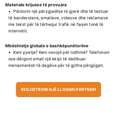
Materiale krijuese të provuara
Përdorni një përzgjedhje të gjerë dhe të testuar
të banderolave, emaileve, videove dhe reklamave
me tekst për të tërhequr trafik në faqen tonë të
internetit.
Mbështetje globale e bashkëpunëtorëve
Keni pyetje? Keni nevojë për ndihmë? Telefononi
ose dërgoni email një ekipi të dedikuar
menaxherësh të degëve për të gjitha përgjigjet.
REGJISTRONI NJË LLOGARI PARTNERI