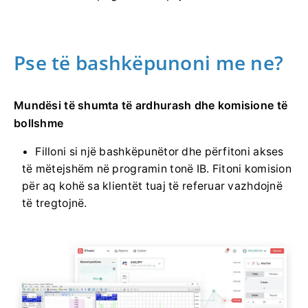
Pse të bashkëpunoni me ne?
Mundësi të shumta të ardhurash dhe komisione të
bollshme
Filloni si një bashkëpunëtor dhe përfitoni akses
të mëtejshëm në programin tonë IB. Fitoni komision
për aq kohë sa klientët tuaj të referuar vazhdojnë
të tregtojnë.