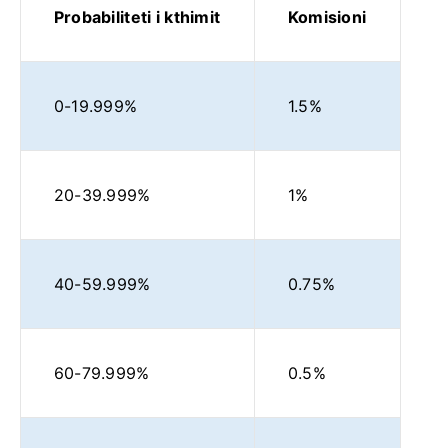
Probabiliteti i kthimit
Komisioni
0-19.999%
1.5%
20-39.999%
1%
40-59.999%
0.75%
60-79.999%
0.5%