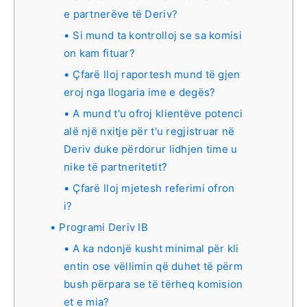
e partnerëve të Deriv?
Si mund ta kontrolloj se sa komisi
on kam fituar?
Çfarë lloj raportesh mund të gjen
eroj nga llogaria ime e degës?
A mund t'u ofroj klientëve potenci
alë një nxitje për t'u regjistruar në
Deriv duke përdorur lidhjen time u
nike të partneritetit?
Çfarë lloj mjetesh referimi ofron
i?
Programi Deriv IB
A ka ndonjë kusht minimal për kli
entin ose vëllimin që duhet të përm
bush përpara se të tërheq komision
et e mia?