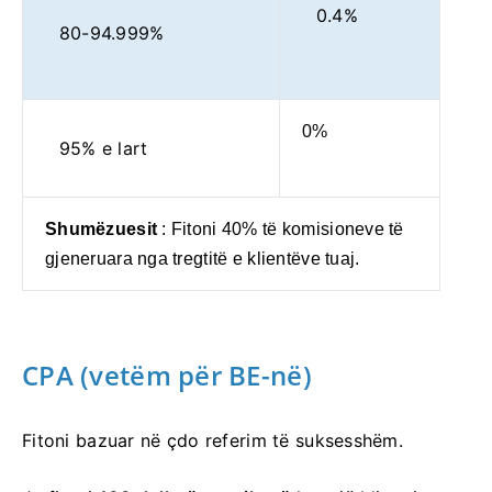
0.4%
80-94.999%
0%
95% e lart
Shumëzuesit
: Fitoni 40% të komisioneve të
gjeneruara nga tregtitë e klientëve tuaj.
CPA (vetëm për BE-në)
Fitoni bazuar në çdo referim të suksesshëm.