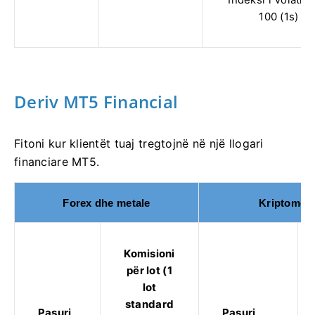
100 (1s)
Deriv MT5 Financial
Fitoni kur klientët tuaj tregtojnë në një llogari
financiare MT5.
Forex dhe metale
Kriptomon
Komisioni
për lot (1
lot
standard
Pasuri
Pasuri