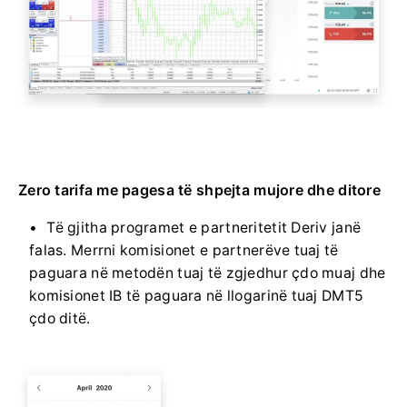
Zero tarifa me pagesa të shpejta mujore dhe ditore
Të gjitha programet e partneritetit Deriv janë
falas. Merrni komisionet e partnerëve tuaj të
paguara në metodën tuaj të zgjedhur çdo muaj dhe
komisionet IB të paguara në llogarinë tuaj DMT5
çdo ditë.