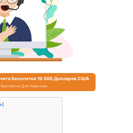
учите Бесплатно 10 000 Долларов США
 Бесплатно Для Новичков
ь
]