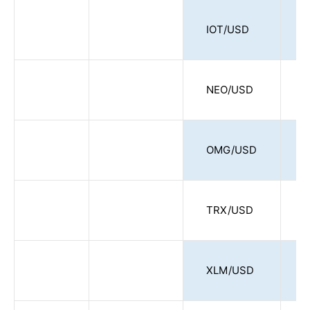
IOT/USD
1
NEO/USD
1
OMG/USD
1
TRX/USD
XLM/USD