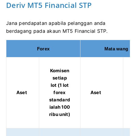
Deriv MT5 Financial STP
Jana pendapatan apabila pelanggan anda
berdagang pada akaun MT5 Financial STP.
Forex
Mata wang kri
Komisen
setiap
lot (1 lot
Aset
forex
Aset
standard
p
ialah 100
ribu unit)