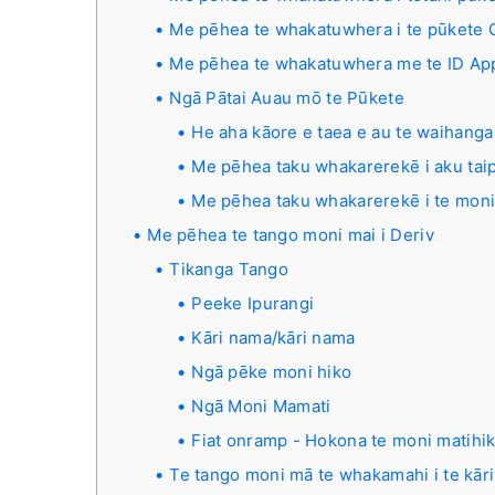
Me pēhea te whakatuwhera i te pūkete 
Me pēhea te whakatuwhera me te ID Ap
Ngā Pātai Auau mō te Pūkete
He aha kāore e taea e au te waihanga 
Me pēhea taku whakarerekē i aku taip
Me pēhea taku whakarerekē i te moni
Me pēhea te tango moni mai i Deriv
Tikanga Tango
Peeke Ipurangi
Kāri nama/kāri nama
Ngā pēke moni hiko
Ngā Moni Mamati
Fiat onramp - Hokona te moni matihi
Te tango moni mā te whakamahi i te kāri