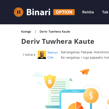
Rehita
Tak
Kainga
Deriv Tuwhera Kaute
Deriv Tuwhera Kaute
Kairangahau Paepae Hokohoko 
Nathan
I tuhia e
Cole
Ka rangahau i nga papaaho h