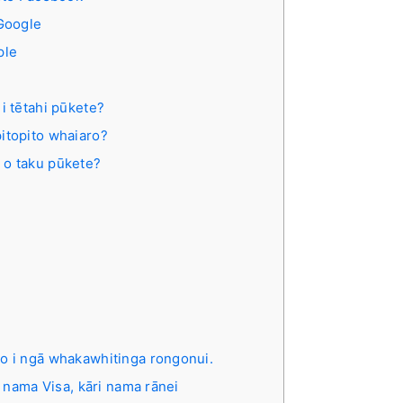
Google
ple
i tētahi pūkete?
itopito whaiaro?
 o taku pūkete?
ko i ngā whakawhitinga rongonui.
 nama Visa, kāri nama rānei