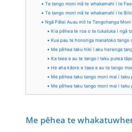
Te tango moni mā te whakamahi i te Fa
Te tango moni mā te whakamahi i te Bit
Ngā Pātai Auau mō te Tangohanga Moni
Kia pēhea te roa o te tukatuka i ngā 
Kua pau te hononga manatoko tango 
Me pēhea taku hiki i aku herenga ta
Ka taea e au te tango i taku putea tāp
He aha kāore e taea e au te tango mo
Me pēhea taku tango moni mai i taku
Me pēhea taku tango moni mai i taku 
Me pēhea te whakatuwhera 