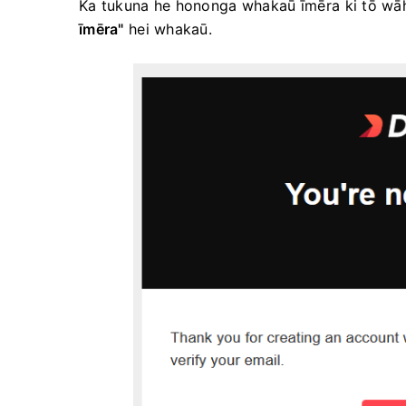
Ka tukuna he hononga whakaū īmēra ki tō wāhi
īmēra"
hei whakaū.