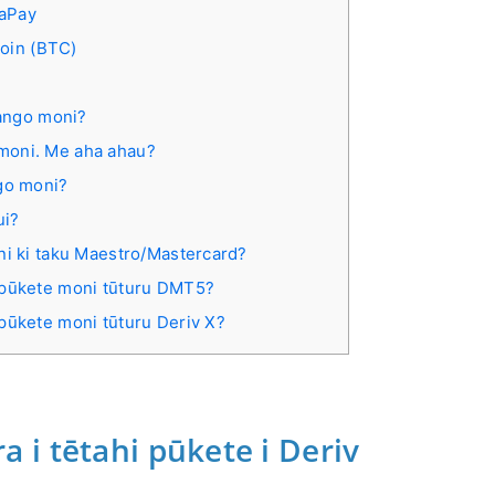
saPay
coin (BTC)
tango moni?
moni. Me aha ahau?
ngo moni?
ui?
ni ki taku Maestro/Mastercard?
 pūkete moni tūturu DMT5?
pūkete moni tūturu Deriv X?
i tētahi pūkete i Deriv