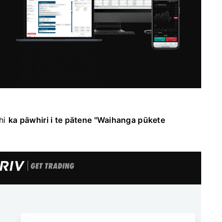
ahi
ka pāwhiri i te pātene "Waihanga pūkete