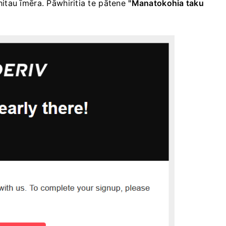
tau īmēra. Pāwhiritia te pātene
"Manatokohia taku