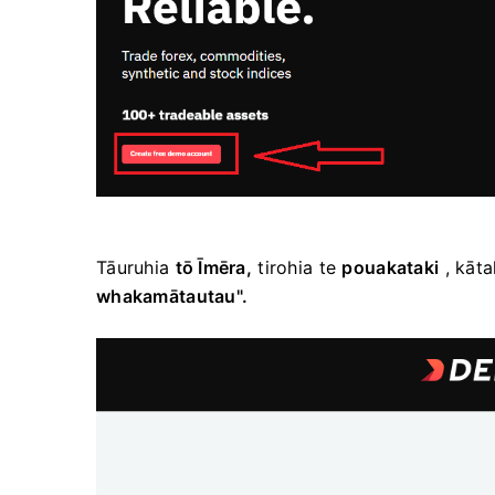
Tāuruhia
tō Īmēra,
tirohia te
pouakataki
, kāt
whakamātautau".