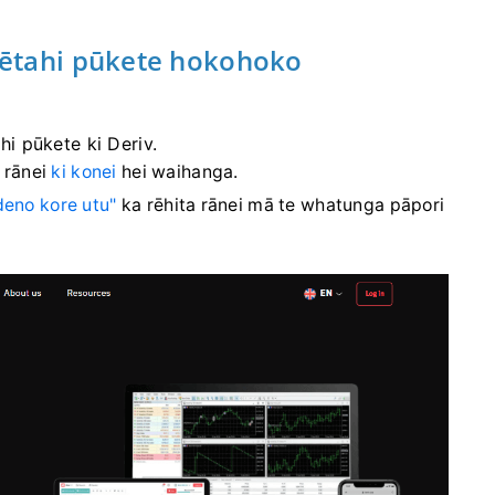
tētahi pūkete hokohoko
i pūkete ki Deriv.
a rānei
ki konei
hei waihanga.
eno kore utu"
ka rēhita rānei mā te whatunga pāpori