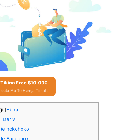
 Tikina Free $10,000
reutu Mo Te Hunga Timata
gi
Huna
[
]
i Deriv
ete hokohoko
ete Facebook