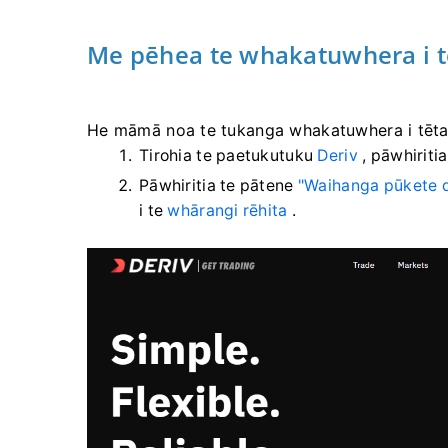
Me pēhea te whakatuwhera i 
He māmā noa te tukanga whakatuwhera i tētah
Tirohia te paetukutuku
Deriv
, pāwhiriti
Pāwhiritia te pātene
"Waihanga pūkete d
i te
whārangi rēhita
.