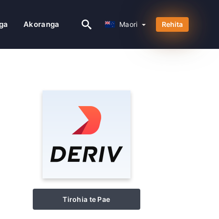
Maori
ga
Akoranga
Maori
Rehita
Tirohia te Pae