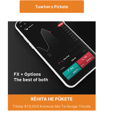
Tuwhera Pūkete
RĒHITA HE PŪKETE
Tikina $10,000 Koreutu Mo Te Hunga Timata