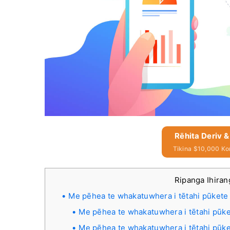
Rēhita Deriv &
Tikina $10,000 Ko
Ripanga Ihiran
Me pēhea te whakatuwhera i tētahi pūkete 
Me pēhea te whakatuwhera i tētahi pūk
Me pēhea te whakatuwhera i tētahi pūk