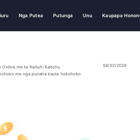
iuru
Nga Putea
Putunga
Unu
Kaupapa Honon
04/02/2026
Online me te Kaituhi Kaitohu
okohoko me nga punaha kaute hokohoko.