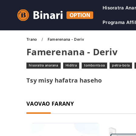
Hisoratra Ana
Programa Affil
Trano
Famerenana - Deriv
Famerenana - Deriv
hisoratra anarana
Hiditra
tombontsoa
petra-bola
Tsy misy hafatra haseho
VAOVAO FARANY