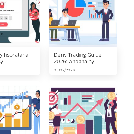
y fisoratana
Deriv Trading Guide
sy
2026: Ahoana ny
nana ny kaonty
varotra, sehatra,
05/02/2026
Deriv
paikady & fitantanana
risika