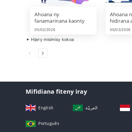
Ahoana ny
Ahoana n
fanamarinana kaonty
hidirana 
Deriv amin'ny 2026:
amin'ny 
05/02/2026
05/02/2026
Torolàlana KYC,
Torolàla
Hijery misimisy kokoa
antontan-taratasy &
dingana, 
fotoana fankatoavana
& vahaol
Mifidiana fiteny iray
English
العربيّة
Português