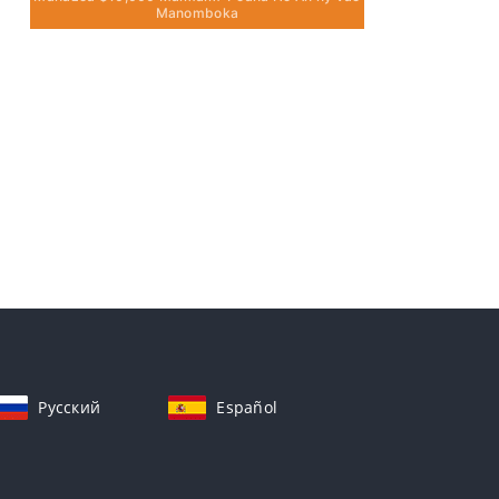
Manomboka
Русский
Español