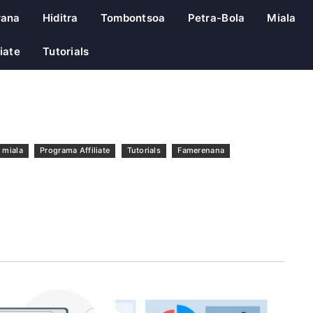
rana
Hiditra
Tombontsoa
Petra-Bola
Miala
iate
Tutorials
miala
Programa Affiliate
Tutorials
Famerenana