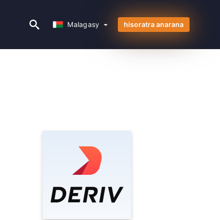
Malagasy
Malagasy
hisoratra anarana