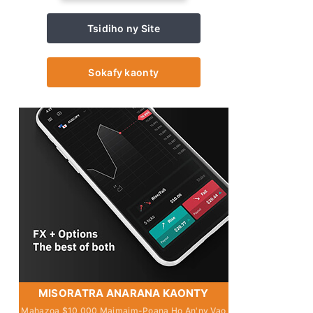
Tsidiho ny Site
Sokafy kaonty
MISORATRA ANARANA KAONTY
Mahazoa $10,000 Maimaim-Poana Ho An'ny Vao