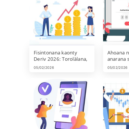
Fisintonana kaonty
Ahoana n
Deriv 2026: Torolàlana,
anarana 
sarany ary fotoana
fanamari
05/02/2026
05/02/2026
fanodinana
amin'ny 