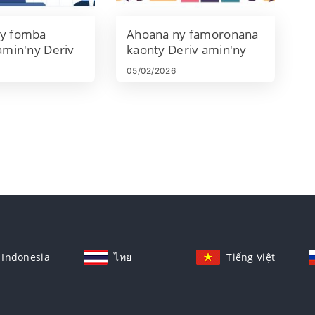
y fomba
Ahoana ny famoronana
amin'ny Deriv
kaonty Deriv amin'ny
2026:
2026: Torolàlana
05/02/2026
na amin'ny
fisoratana anarana ho
olana iraisana
an'ny vao manomboka
ana
Indonesia
ไทย
Tiếng Việt