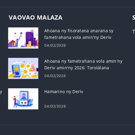
VAOVAO MALAZA
Ahoana ny fisoratana anarana sy
T
fametrahana vola amin'ny Deriv
04/02/2026
Ahoana ny fametrahana vola amin'ny
Deriv amin'ny 2026: Torolàlana
momba ny famatsiam-bola, ny sarany
04/02/2026
ary ny fotoana fanodinana
y
Hamarino ny Deriv
04/02/2026