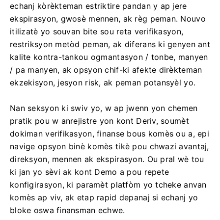
echanj kòrèkteman estriktire pandan y ap jere
ekspirasyon, gwosè mennen, ak règ peman. Nouvo
itilizatè yo souvan bite sou reta verifikasyon,
restriksyon metòd peman, ak diferans ki genyen ant
kalite kontra-tankou ogmantasyon / tonbe, manyen
/ pa manyen, ak opsyon chif-ki afekte dirèkteman
ekzekisyon, jesyon risk, ak peman potansyèl yo.
Nan seksyon ki swiv yo, w ap jwenn yon chemen
pratik pou w anrejistre yon kont Deriv, soumèt
dokiman verifikasyon, finanse bous komès ou a, epi
navige opsyon binè komès tikè pou chwazi avantaj,
direksyon, mennen ak ekspirasyon. Ou pral wè tou
ki jan yo sèvi ak kont Demo a pou repete
konfigirasyon, ki paramèt platfòm yo tcheke anvan
komès ap viv, ak etap rapid depanaj si echanj yo
bloke oswa finansman echwe.