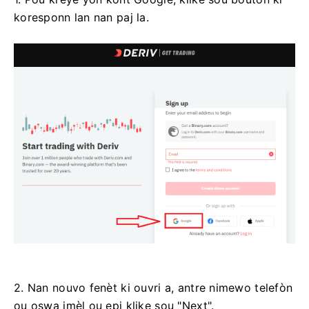
koresponn lan nan paj la.
2. Nan nouvo fenèt ki ouvri a, antre nimewo telefòn
ou oswa imèl ou epi klike sou "Next".