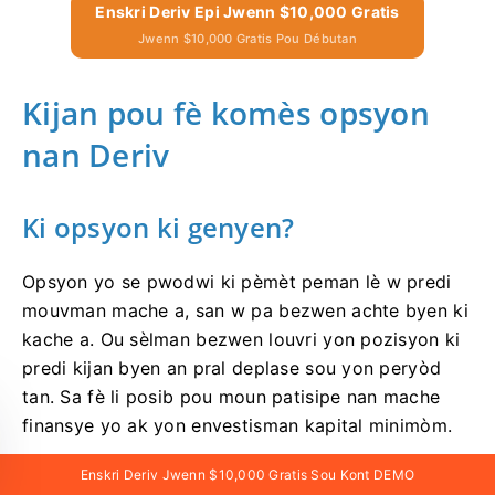
Enskri Deriv Epi Jwenn $10,000 Gratis
Jwenn $10,000 Gratis Pou Débutan
Kijan pou fè komès opsyon
nan Deriv
Ki opsyon ki genyen?
Opsyon yo se pwodwi ki pèmèt peman lè w predi
mouvman mache a, san w pa bezwen achte byen ki
kache a. Ou sèlman bezwen louvri yon pozisyon ki
predi kijan byen an pral deplase sou yon peryòd
tan. Sa fè li posib pou moun patisipe nan mache
finansye yo ak yon envestisman kapital minimòm.
Enskri Deriv Jwenn $10,000 Gratis Sou Kont DEMO
Opsyon ki disponib sou Deriv