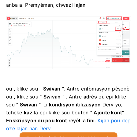
anba a. Premyèman, chwazi
lajan
ou
, klike sou "
Swivan
".
Antre enfòmasyon pèsonèl
ou
,
klike sou "
Swivan
" . Antre
adrès
ou
epi klike
sou "
Swivan
".
Li
kondisyon itilizasyon
Derv yo,
tcheke
kaz
la epi klike sou
bouton "
Ajoute kont" .
Enskripsyon ou pou kont reyèl la fini.
Kijan pou dep
oze lajan nan Derv