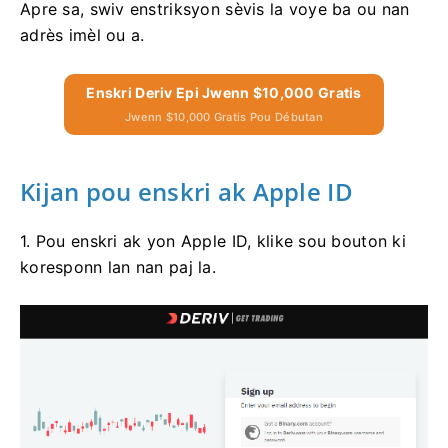
Apre sa, swiv enstriksyon sèvis la voye ba ou nan
adrès imèl ou a.
Enskri Deriv Epi Jwenn $10,000 Gratis
Jwenn $10,000 Gratis Pou Débutan
Kijan pou enskri ak Apple ID
1. Pou enskri ak yon Apple ID, klike sou bouton ki
koresponn lan nan paj la.