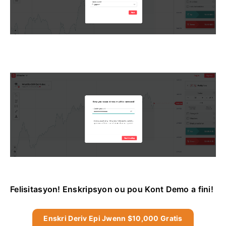
Felisitasyon! Enskripsyon ou pou Kont Demo a fini!
Enskri Deriv Epi Jwenn $10,000 Gratis