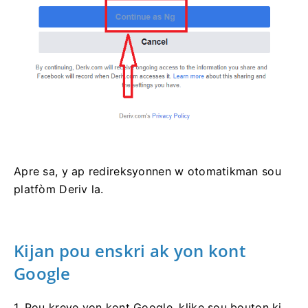
Apre sa, y ap redireksyonnen w otomatikman sou
platfòm Deriv la.
Kijan pou enskri ak yon kont
Google
1. Pou kreye yon kont Google, klike sou bouton ki