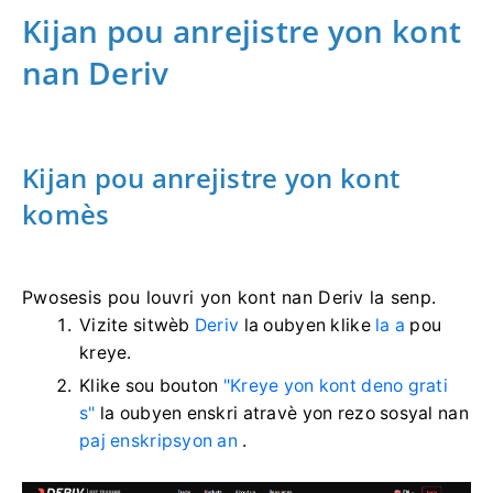
Kijan pou anrejistre yon kont
nan Deriv
Kijan pou anrejistre yon kont
komès
Pwosesis pou louvri yon kont nan Deriv la senp.
Vizite sitwèb
Deriv
la oubyen klike
la a
pou
kreye.
Klike sou bouton
"Kreye yon kont deno grati
s"
la oubyen enskri atravè yon rezo sosyal nan
paj enskripsyon an
.