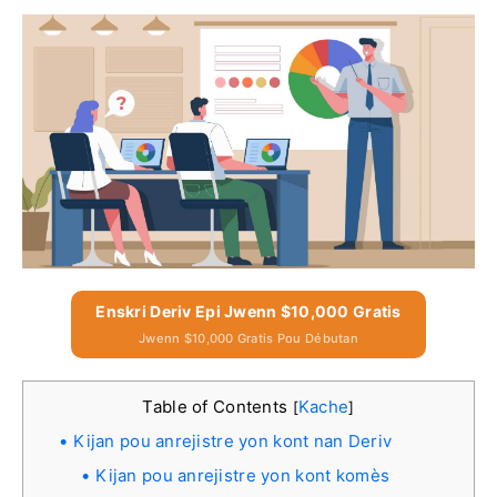
Enskri Deriv Epi Jwenn $10,000 Gratis
Jwenn $10,000 Gratis Pou Débutan
Table of Contents
Kache
[
]
Kijan pou anrejistre yon kont nan Deriv
Kijan pou anrejistre yon kont komès