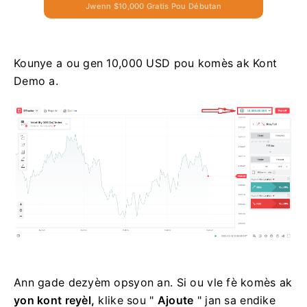
Jwenn $10,000 Gratis Pou Débutan
Kounye a ou gen 10,000 USD pou komès ak Kont
Demo a.
Ann gade dezyèm opsyon an. Si ou vle fè komès ak
yon kont reyèl,
klike sou "
Ajoute
" jan sa endike