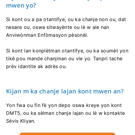
mwen yo?
Si kont ou a pa otantifye, ou ka chanje non ou, dat
nesans ou, oswa sitwayènte ou lè w ale nan
Anviwònman Enfòmasyon pèsonèl.
Si kont lan konplètman otantifye, ou ka soumèt yon
tikè pou mande chanjman ou vle yo. Tanpri tache
prèv idantite ak adrès ou.
Kijan m ka chanje lajan kont mwen an?
Yon fwa ou fin fè yon depo oswa kreye yon kont
DMT5, ou ka sèlman chanje lajan ou lè w kontakte
Sèvis Kliyan.