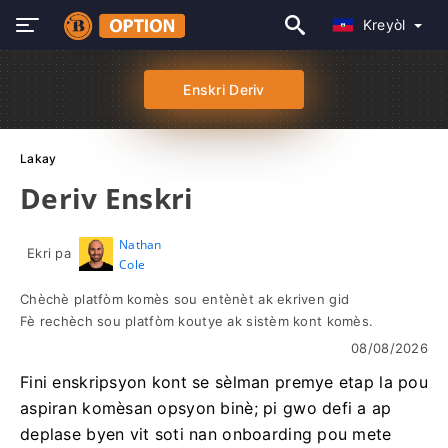
Kreyòl
Enskri Deriv
Lakay
Deriv Enskri
Nathan
Ekri pa
Cole
Chèchè platfòm komès sou entènèt ak ekriven gid
Fè rechèch sou platfòm koutye ak sistèm kont komès.
08/08/2026
Fini enskripsyon kont se sèlman premye etap la pou
aspiran komèsan opsyon binè; pi gwo defi a ap
deplase byen vit soti nan onboarding pou mete