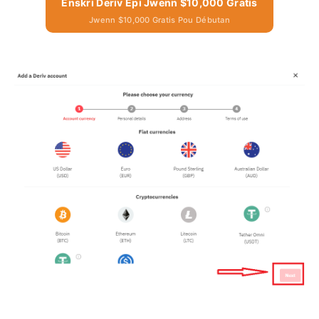
Enskri Deriv Epi Jwenn $10,000 Gratis
Jwenn $10,000 Gratis Pou Débutan