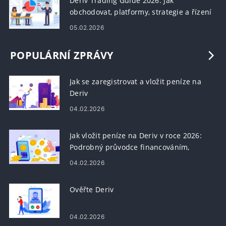
Deriv Trading Guide 2026: Jak
obchodovat, platformy, strategie a řízení
rizik
05.02.2026
POPULÁRNÍ ZPRÁVY
Jak se zaregistrovat a vložit peníze na
Deriv
04.02.2026
Jak vložit peníze na Deriv v roce 2026:
Podrobný průvodce financováním,
poplatky a doba zpracování
04.02.2026
Ověřte Deriv
04.02.2026