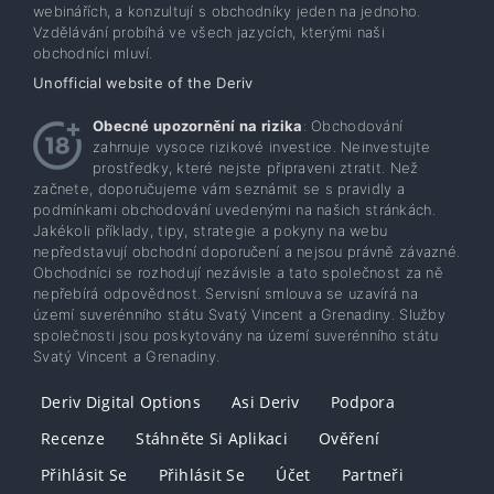
webinářích, a konzultují s obchodníky jeden na jednoho.
Vzdělávání probíhá ve všech jazycích, kterými naši
obchodníci mluví.
Unofficial website of the Deriv
Obecné upozornění na rizika
: Obchodování
zahrnuje vysoce rizikové investice. Neinvestujte
prostředky, které nejste připraveni ztratit. Než
začnete, doporučujeme vám seznámit se s pravidly a
podmínkami obchodování uvedenými na našich stránkách.
Jakékoli příklady, tipy, strategie a pokyny na webu
nepředstavují obchodní doporučení a nejsou právně závazné.
Obchodníci se rozhodují nezávisle a tato společnost za ně
nepřebírá odpovědnost. Servisní smlouva se uzavírá na
území suverénního státu Svatý Vincent a Grenadiny. Služby
společnosti jsou poskytovány na území suverénního státu
Svatý Vincent a Grenadiny.
Deriv Digital Options
Asi Deriv
Podpora
Recenze
Stáhněte Si Aplikaci
Ověření
Přihlásit Se
Přihlásit Se
Účet
Partneři