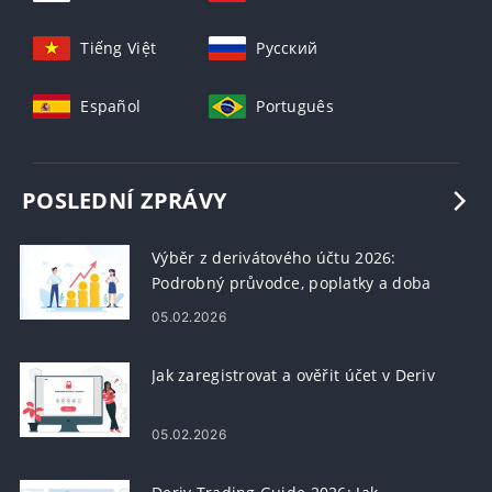
Tiếng Việt
Русский
Español
Português
POSLEDNÍ ZPRÁVY
Výběr z derivátového účtu 2026:
Podrobný průvodce, poplatky a doba
zpracování
05.02.2026
Jak zaregistrovat a ověřit účet v Deriv
05.02.2026