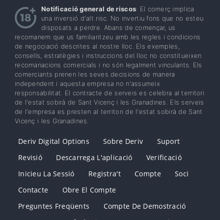
Notificació general de riscos
: El comerç implica
una inversió d'alt risc. No invertiu fons que no esteu
disposats a perdre. Abans de començar, us
recomanem que us familiaritzeu amb les regles i condicions
de negociació descrites al nostre lloc. Els exemples,
consells, estratègies i instruccions del lloc no constitueixen
recomanacions comercials i no són legalment vinculants. Els
comerciants prenen les seves decisions de manera
independent i aquesta empresa no n'assumeix
responsabilitat. El contracte de serveis es celebra al territori
de l'estat sobirà de Sant Vicenç i les Granadines. Els serveis
de l'empresa es presten al territori de l'estat sobirà de Sant
Vicenç i les Granadines.
Deriv Digital Options
Sobre Deriv
Suport
Revisió
Descarrega L'aplicació
Verificació
Inicieu La Sessió
Registra't
Compte
Soci
Contacte
Obre El Compte
Preguntes Freqüents
Compte De Demostració