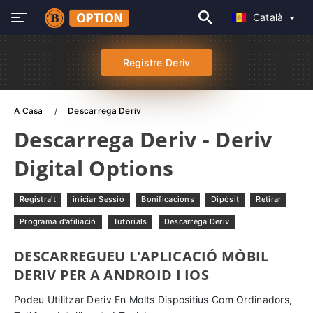
Català
Registre Deriv
A Casa
Descarrega Deriv
Descarrega Deriv - Deriv
Digital Options
Registra't
iniciar Sessió
Bonificacions
Dipòsit
Retirar
Programa d'afiliació
Tutorials
Descarrega Deriv
DESCARREGUEU L'APLICACIÓ MÒBIL
DERIV PER A ANDROID I IOS
Podeu Utilitzar Deriv En Molts Dispositius Com Ordinadors,