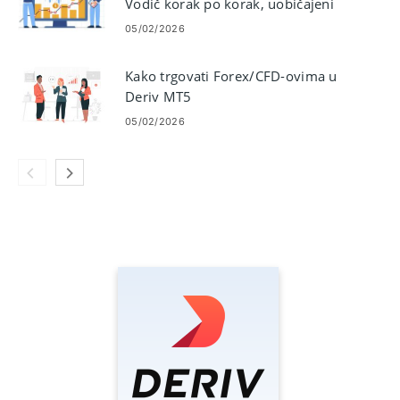
Vodič korak po korak, uobičajeni
problemi i rješenja
05/02/2026
Kako trgovati Forex/CFD-ovima u
Deriv MT5
05/02/2026