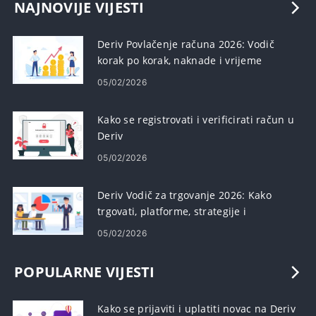
NAJNOVIJE VIJESTI
Deriv Povlačenje računa 2026: Vodič
korak po korak, naknade i vrijeme
obrade
05/02/2026
Kako se registrovati i verificirati račun u
Deriv
05/02/2026
Deriv Vodič za trgovanje 2026: Kako
trgovati, platforme, strategije i
upravljanje rizikom
05/02/2026
POPULARNE VIJESTI
Kako se prijaviti i uplatiti novac na Deriv