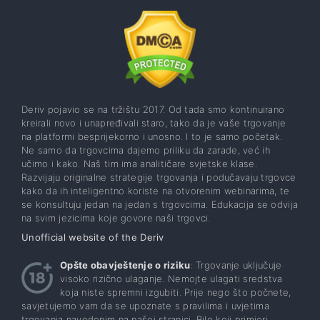
Deriv pojavio se na tržištu 2017. Od tada smo kontinuirano
kreirali novo i unapređivali staro, tako da je vaše trgovanje
na platformi besprijekorno i unosno. I to je samo početak.
Ne samo da trgovcima dajemo priliku da zarade, već ih
učimo i kako. Naš tim ima analitičare svjetske klase.
Razvijaju originalne strategije trgovanja i podučavaju trgovce
kako da ih inteligentno koriste na otvorenim webinarima, te
se konsultuju jedan na jedan s trgovcima. Edukacija se odvija
na svim jezicima koje govore naši trgovci.
Unofficial website of the Deriv
Opšte obavještenje o riziku
: Trgovanje uključuje
visoko rizično ulaganje. Nemojte ulagati sredstva
koja niste spremni izgubiti. Prije nego što počnete,
savjetujemo vam da se upoznate s pravilima i uvjetima
trgovanja navedenim na našoj stranici. Bilo koji primjeri,