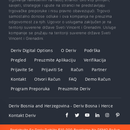
savjeti, strategije i upute na stranici ne predstavljaju
trgovačke preporuke i nisu pravno obavezujući. Trgovci
samostalno donose odluke i ova kompanija ne preuzima
odgovornost za njih. Ugovor o uslugama zaključen je na
teritoriji suverene države Sveti Vincent i Grenadini. Usluge
kompanije se pružaju na teritoriji suverene države Sveti
Vincent i Grenadini.
Deriv Digital Options
O Deriv
Podrška
Pregled
Preuzmite Aplikaciju
Verifikacija
Prijavite Se
Prijaviti Se
Račun
Partner
Kontakt
Otvori Račun
FAQ
Demo Račun
Program Preporuka
Preuzmite Deriv
Deriv Bosnia and Herzegovina - Deriv Bosna i Herce
Kontakt Deriv
Registrujte Se Deriv Dobijte $10,000 Besplatno Na DEMO Račun